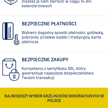
możesz je nam zwrócić w ciągu 14 dni
kalendarzowych
BEZPIECZNE PŁATNOŚCI
Wybierz dogodny sposób płatności: gotówką,
pobranie, przelew szybki i tradycyjny, karta
płatnicza
BEZPIECZNE ZAKUPY
Korzystamy z sertyfikatu SSL, który
gwarantuje najwyższe bezpieczeństwo
Twoich transakcji
NAJWIĘKSZY WYBÓR GRZEJNIKÓW DEKORACYJNYCH W
POLSCE