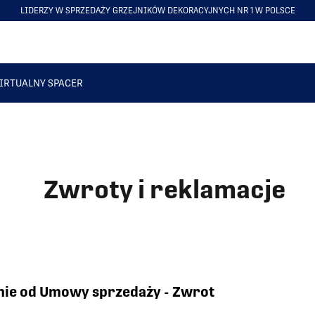
LIDERZY W SPRZEDAŻY GRZEJNIKÓW DEKORACYJNYCH NR 1 W POLSCE
ITEM
5
OF
6
IRTUALNY SPACER
Zwroty i reklamacje
nie od Umowy sprzedaży - Zwrot