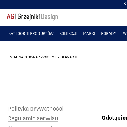
PONAD 50 TYS. ZADOWOLONYCH KLIENTÓW
KATEGORIE PRODUKTÓW
KOLEKCJE
MARKI
PORADY
W
STRONA GŁÓWNA
/
ZWROTY I REKLAMACJE
Polityka prywatności
Odstąpie
Regulamin serwisu