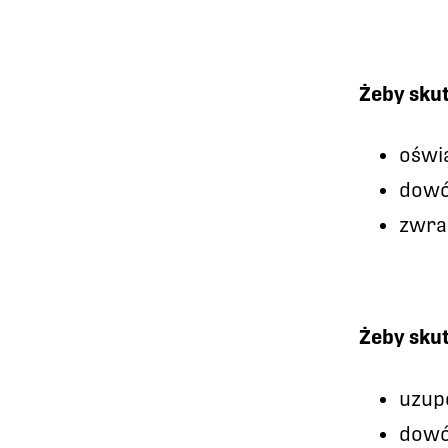
Żeby sku
oświ
dowó
zwra
Żeby sku
uzup
dowó