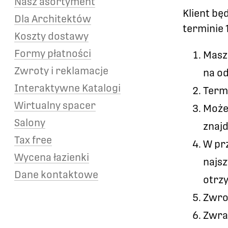
Nasz asortyment
Klient b
Dla Architektów
terminie 
Koszty dostawy
Formy płatności
Masz
Zwroty i reklamacje
na od
Interaktywne Katalogi
Term
Wirtualny spacer
Może
Salony
znajd
Tax free
W pr
Wycena łazienki
najsz
Dane kontaktowe
otrz
Zwro
Zwra