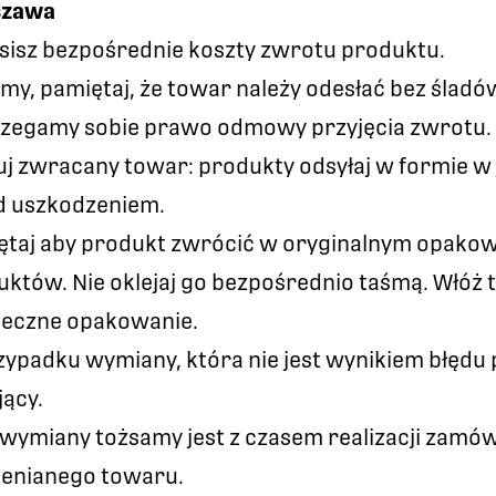
szawa
sisz bezpośrednie koszty zwrotu produktu.
my, pamiętaj, że towar należy odesłać bez śla
rzegamy sobie prawo odmowy przyjęcia zwrotu.
j zwracany towar: produkty odsyłaj w formie w j
d uszkodzeniem.
ętaj aby produkt zwrócić w oryginalnym opakow
któw. Nie oklejaj go bezpośrednio taśmą. Włóż t
ieczne opakowanie.
ypadku wymiany, która nie jest wynikiem błędu
ący.
 wymiany tożsamy jest z czasem realizacji zam
enianego towaru.