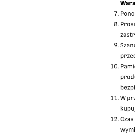
War
Pono
Prosi
zast
Szanu
prze
Pami
produ
bezp
W prz
kupuj
Czas
wymi