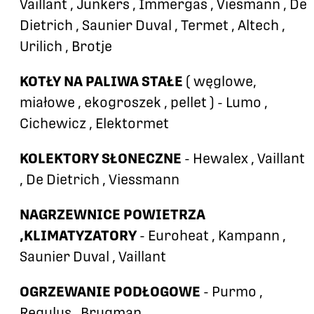
Vaillant , Junkers , Immergas , Viesmann , De
Dietrich , Saunier Duval , Termet , Altech ,
Urilich , Brotje
KOTŁY NA PALIWA STAŁE
( węglowe,
miałowe , ekogroszek , pellet ) - Lumo ,
Cichewicz , Elektormet
KOLEKTORY SŁONECZNE
- Hewalex , Vaillant
, De Dietrich , Viessmann
NAGRZEWNICE POWIETRZA
,KLIMATYZATORY
- Euroheat , Kampann ,
Saunier Duval , Vaillant
OGRZEWANIE PODŁOGOWE
- Purmo ,
Regulus , Brugman