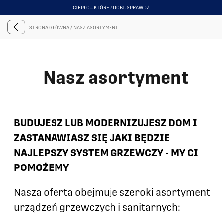
CIEPŁO... KTÓRE ZDOBI. SPRAWDŹ
ITEM
3
STRONA GŁÓWNA
/
NASZ ASORTYMENT
OF
6
Nasz asortyment
BUDUJESZ LUB MODERNIZUJESZ DOM I
ZASTANAWIASZ SIĘ JAKI BĘDZIE
NAJLEPSZY SYSTEM GRZEWCZY - MY CI
POMOŻEMY
Nasza oferta obejmuje szeroki asortyment
urządzeń grzewczych i sanitarnych: