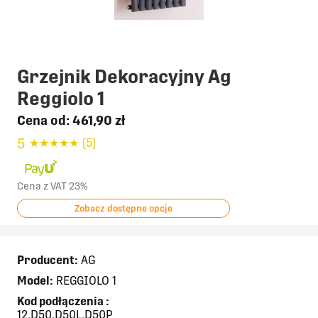
Grzejnik Dekoracyjny Ag
Reggiolo 1
Cena od:
461,90 zł
5
★
★
★
★
★
(5)
Cena z VAT 23%
Zobacz dostępne opcje
Producent:
AG
Model:
REGGIOLO 1
Kod podłączenia
:
12,D50,D50L,D50P