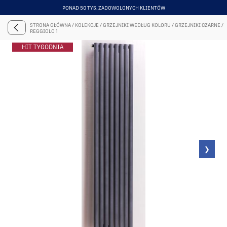
PONAD 50 TYS. ZADOWOLONYCH KLIENTÓW
ITEM
4
STRONA GŁÓWNA
/
KOLEKCJE
/
GRZEJNIKI WEDŁUG KOLORU
/
GRZEJNIKI CZARNE
/
OF
REGGIOLO 1
6
HIT TYGODNIA
❯