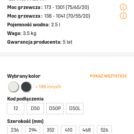
Moc grzewcza
:
173 - 1301 (75/65/20)
Moc grzewcza
:
138 - 1041 (70/55/20)
Pojemność wodna:
2.5 l
Waga:
3.5 kg
Gwarancja producenta:
5 lat
Wybrany kolor
POKAŻ WSZYSTKIE
+ 188 innych
Kod podłączenia
12
D50
D50P
D50L
Szerokość (mm)
236
294
352
410
468
526