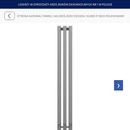
LIDERZY W SPRZEDAŻY GRZEJNIKÓW DEKORACYJNYCH NR 1 W POLSCE
ITEM
5
STRONA GŁÓWNA
/
MARKI
/
AG GRZEJNIKI DESIGN
/
KUBIK P INOX POLEROWANY
OF
6
❯