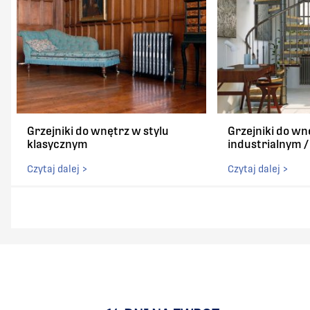
Grzejniki do wnętrz w stylu
Grzejniki do wn
klasycznym
industrialnym 
Czytaj dalej >
Czytaj dalej >