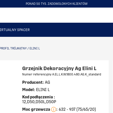
LIDERZY W SPRZEDAŻY GRZEJNIKÓW DEKORACYJNYCH NR 1 W POLSCE
ITEM
5
OF
6
IRTUALNY SPACER
PROFIL TRÓJKĄTNY
/
ELINI L
Grzejnik Dekoracyjny Ag Elini L
Numer referencyjny A.EL.L.K.W.1800.480.AG.K_standard
Producent:
AG
Model:
ELINI L
Kod podłączenia
:
12,D50,D50L,D50P
Moc grzewcza
:
632 - 937 (75/65/20)