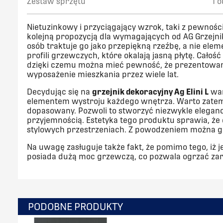
Zestaw sprzętu
1 
Nietuzinkowy i przyciągający wzrok, taki z pewności
kolejną propozycją dla wymagających od AG Grzejni
osób traktuje go jako przepiękną rzeźbę, a nie el
profili grzewczych, które okalają jasną płytę. Całoś
dzięki czemu można mieć pewność, że prezentowan
wyposażenie mieszkania przez wiele lat.
Decydując się na
grzejnik dekoracyjny Ag Elini L
war
elementem wystroju każdego wnętrza. Warto zatem z
dopasowany. Pozwoli to stworzyć niezwykle eleganck
przyjemnością. Estetyka tego produktu sprawia, że
stylowych przestrzeniach. Z powodzeniem można go
Na uwagę zasługuje także fakt, że pomimo tego, iż j
posiada dużą moc grzewczą, co pozwala ogrzać zaró
PODOBNE PRODUKTY