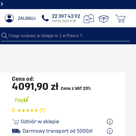
NAJWIĘKSZY SHOWROOM Z GRZEJNIKAMI DEKORACYJNYMI
22 397 43 92
ZALOGUJ
INFOLINIA 9-18
Czego szukasz w sklepie nr 1 w Polsce ?
Cena od:
4091,90 zł
Cena z VAT 23%
5
★
★
★
★
★
(7)
Odbiór w sklepie
Darmowy transport od 5000zł