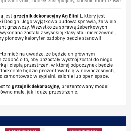
odpowietrznik, 1 korek zaślepiający, konsole montażowe
ą jest
grzejnik dekoracyjny Ag Elini L
, który jest
ki Design. Jego wyjątkowa budowa sprawia, że wiele
ement grzewczy. Wszystko za sprawą żeberkowych
ć wykonana została z wysokiej klasy stali nierdzewnej,
y pionowy kaloryfer ozdobny będzie stanowił
to mieć na uwadze, że będzie on głównym
adbać o to, aby pozostały wystrój został do niego
ą i ciepłą przestrzeń, w której odpoczynek będzie
 doskonale będzie prezentował się w nowoczesnych,
 zamontować w sypialni, salonie lub open space.
est to
grzejnik dekoracyjny
, prezentowany model
wno małe, jak i duże przestrzenie.