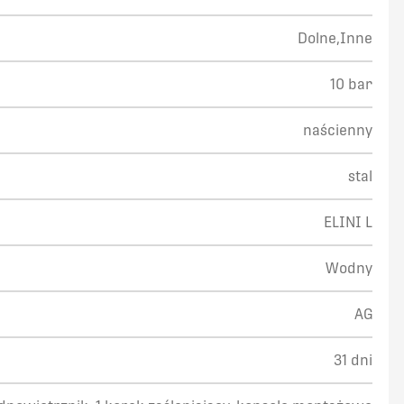
Dolne,Inne
10 bar
naścienny
stal
ELINI L
Wodny
AG
31 dni