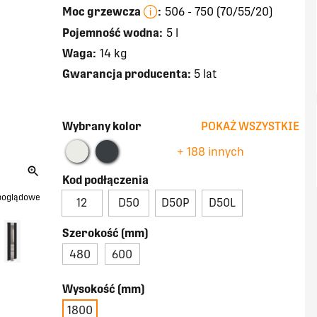
Moc grzewcza
:
506 - 750 (70/55/20)
Pojemność wodna:
5 l
Waga:
14 kg
Gwarancja producenta:
5 lat
Wybrany kolor
POKAŻ WSZYSTKIE
+ 188 innych
Kod podłączenia
 poglądowe
12
D50
D50P
D50L
Szerokość (mm)
480
600
Wysokość (mm)
1800