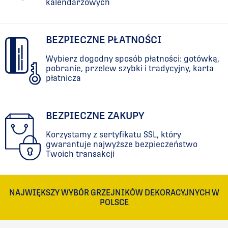
kalendarzowych
BEZPIECZNE PŁATNOŚCI
Wybierz dogodny sposób płatności: gotówką,
pobranie, przelew szybki i tradycyjny, karta
płatnicza
BEZPIECZNE ZAKUPY
Korzystamy z sertyfikatu SSL, który
gwarantuje najwyższe bezpieczeństwo
Twoich transakcji
NAJWIĘKSZY WYBÓR GRZEJNIKÓW DEKORACYJNYCH W
POLSCE