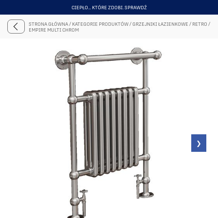
CIEPŁO... KTÓRE ZDOBI. SPRAWDŹ
ITEM
4
STRONA GŁÓWNA
/
KATEGORIE PRODUKTÓW
/
GRZEJNIKI ŁAZIENKOWE
/
RETRO
/
OF
EMPIRE MULTI CHROM
6
❯