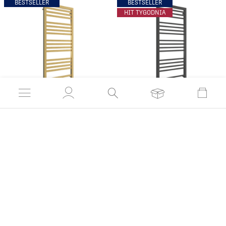
BESTSELLER
BESTSELLER
HIT TYGODNIA
Grzejnik łazienkowy P-
Grzejnik łazienkowy
KIN 530
NAMA 530
999,90 zł
799,90 zł
od:
od:
Czas realizacji 21 dni
Czas realizacji 21 dni
PORADY