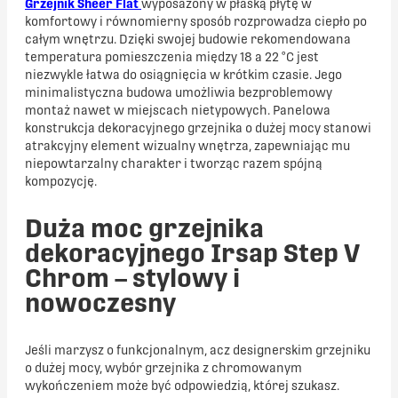
Grzejnik Sheer Flat
wyposażony w płaską płytę w
komfortowy i równomierny sposób rozprowadza ciepło po
całym wnętrzu. Dzięki swojej budowie rekomendowana
temperatura pomieszczenia między 18 a 22 °C jest
niezwykle łatwa do osiągnięcia w krótkim czasie. Jego
minimalistyczna budowa umożliwia bezproblemowy
montaż nawet w miejscach nietypowych. Panelowa
konstrukcja dekoracyjnego grzejnika o dużej mocy stanowi
atrakcyjny element wizualny wnętrza, zapewniając mu
niepowtarzalny charakter i tworząc razem spójną
kompozycję.
Duża moc grzejnika
dekoracyjnego Irsap Step V
Chrom – stylowy i
nowoczesny
Jeśli marzysz o funkcjonalnym, acz designerskim grzejniku
o dużej mocy, wybór grzejnika z chromowanym
wykończeniem może być odpowiedzią, której szukasz.