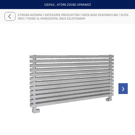
CIEPŁO... KTÓRE ZDOBI. SPRAWDŹ
ITEM
4
STRONA GŁÓWNA
/
KATEGORIE PRODUKTÓW
/
GRZEJNIKI DEKORACYJNE
/
DUŻA
OF
MOC
/
TEKNE XL HORIZONTAL INOX SZLIFOWANY
6
❯