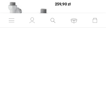
259,90 zł
DO SCHOWKA
ZOBACZ PRODUKT
Zestaw termostatyczny RX6T
1329,90 zł