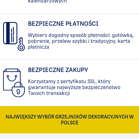
kalendarzowych
BEZPIECZNE PŁATNOŚCI
Wybierz dogodny sposób płatności: gotówką,
pobranie, przelew szybki i tradycyjny, karta
płatnicza
BEZPIECZNE ZAKUPY
Korzystamy z sertyfikatu SSL, który
gwarantuje najwyższe bezpieczeństwo
Twoich transakcji
NAJWIĘKSZY WYBÓR GRZEJNIKÓW DEKORACYJNYCH W
POLSCE