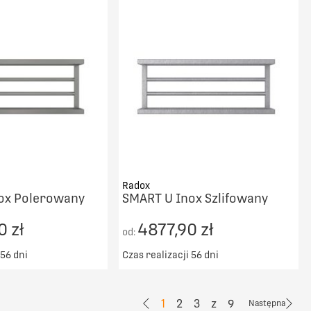
DO KOSZYKA
PORÓWNAJ
PORÓWNAJ
Radox
ox Polerowany
SMART U Inox Szlifowany
0 zł
4877,90 zł
od:
 56 dni
Czas realizacji 56 dni
ransport od 5000zł
Darmowy transport od 5000zł
DO KOSZYKA
DO KOSZYKA
1
2
3
z
9
Następna