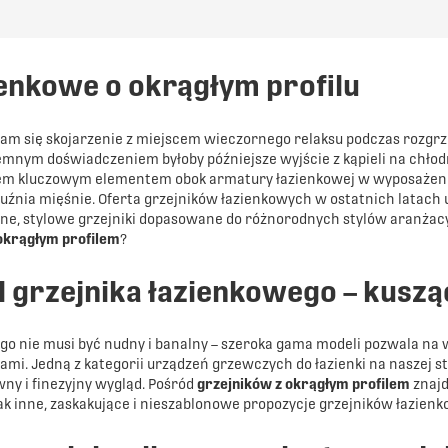
PORÓWNAJ
ienkowe o okrągłym profilu
nam się skojarzenie z miejscem wieczornego relaksu podczas rozgrz
emnym doświadczeniem byłoby późniejsze wyjście z kąpieli na chłodne
em kluczowym elementem obok armatury łazienkowej w wyposażeniu 
ozluźnia mięśnie. Oferta grzejników łazienkowych w ostatnich latac
ne, stylowe grzejniki dopasowane do różnorodnych stylów aranżac
okrągłym profilem
?
il grzejnika łazienkowego – kus
o nie musi być nudny i banalny – szeroka gama modeli pozwala na w
ami. Jedną z kategorii urządzeń grzewczych do łazienki na naszej str
ny i finezyjny wygląd. Pośród
grzejników z okrągłym profilem
znajd
k inne, zaskakujące i nieszablonowe propozycje grzejników łazienk