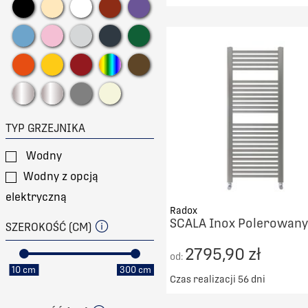
Darmowy transport od 50
DO KOSZYKA
PORÓWNAJ
TYP GRZEJNIKA
Wodny
Wodny z opcją
elektryczną
Radox
SCALA Inox Polerowany
SZEROKOŚĆ (CM)
2795,90 zł
od:
10 cm
300 cm
Czas realizacji 56 dni
Darmowy transport od 50