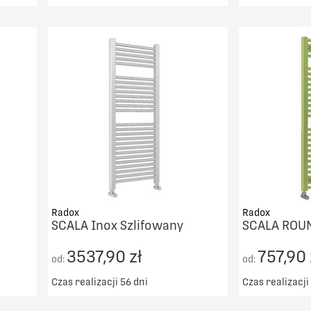
00zł
Darmowy transport od 5000zł
Darmowy t
DO KOSZYKA
PORÓWNAJ
Radox
Radox
SCALA Inox Szlifowany
SCALA ROU
3537,90 zł
757,90 
od:
od:
Czas realizacji 56 dni
Czas realizacji
00zł
Darmowy transport od 5000zł
Darmowy t