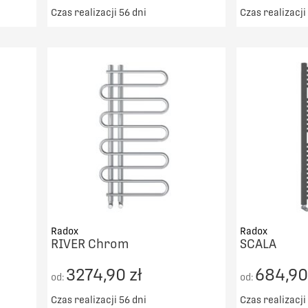
Czas realizacji 56 dni
Czas realizacji
00zł
Darmowy transport od 5000zł
Darmowy t
DO KOSZYKA
PORÓWNAJ
Radox
Radox
RIVER Chrom
SCALA
3274,90 zł
684,90
od:
od:
Czas realizacji 56 dni
Czas realizacji