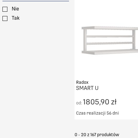
DO KOSZYKA
Nie
PORÓWNAJ
Tak
Radox
SMART U
1805,90 zł
od:
Czas realizacji 56 dni
Darmowy transport od 50
DO KOSZYKA
0 - 20 z
167
produktów