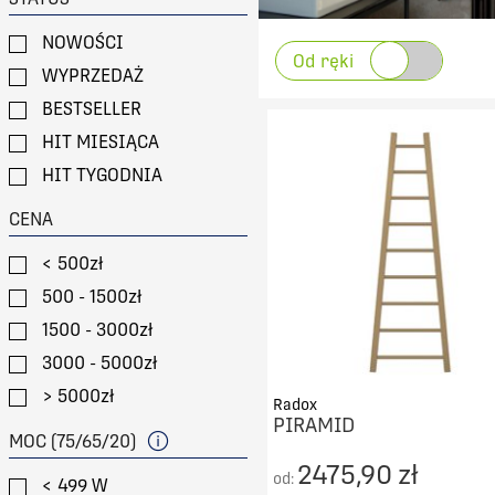
NOWOŚCI
Od ręki
WYPRZEDAŻ
BESTSELLER
HIT MIESIĄCA
HIT TYGODNIA
CENA
< 500zł
500 - 1500zł
1500 - 3000zł
3000 - 5000zł
> 5000zł
Radox
PIRAMID
MOC (75/65/20)
2475,90 zł
od:
< 499 W