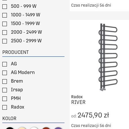
Czas realizacji 56 dni
500 - 999 W
Darmowy transport od 50
1000 - 1499 W
1500 - 1999 W
DO KOSZYKA
2000 - 2499 W
PORÓWNAJ
2500 - 2999 W
> 3000 W
PRODUCENT
AG
AG Modern
Brem
Irsap
Radox
PMH
RIVER
Radox
2475,90 zł
Sunerzha
od:
KOLOR
Czas realizacji 56 dni