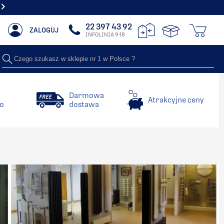
NAJWIĘKSZY SHOWROOM Z GRZEJNIKAMI DEKORACYJNYMI
22 397 43 92
ZALOGUJ
INFOLINIA 9-18
Czego szukasz w sklepie nr 1 w Polsce ?
Darmowa
Atrakcyjne ceny
o
dostawa