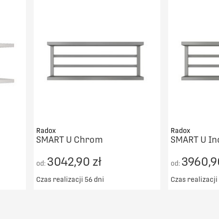
DO KOSZYKA
PORÓWNAJ
Radox
Radox
SMART U Chrom
SMART U In
3042,90 zł
3960,9
od:
od:
Czas realizacji 56 dni
Czas realizacji
00zł
Darmowy transport od 5000zł
Darmowy t
DO KOSZYKA