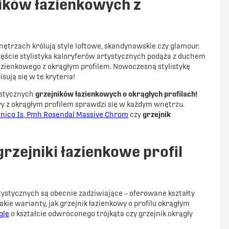
ików łazienkowych z
trzach królują style loftowe, skandynawskie czy glamour.
ęście stylistyka kaloryferów artystycznych podąża z duchem
azienkowego z okrągłym profilem. Nowoczesną stylistykę
isują się w te kryteria!
istycznych
grzejników łazienkowych o okrągłych profilach!
wy z okrągłym profilem sprawdzi się w każdym wnętrzu.
nico Is
,
Pmh Rosendal Massive Chrom
czy
grzejnik
zejniki łazienkowe profil
ystycznych są obecnie zadziwiające – oferowane kształty
kie warianty, jak grzejnik łazienkowy o profilu okrągłym
gle
o kształcie odwróconego trójkąta czy grzejnik okrągły