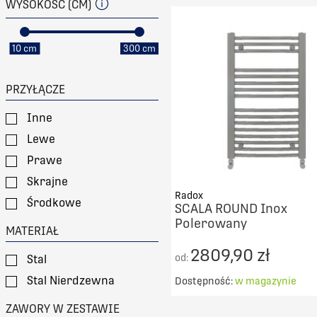
WYSOKOŚĆ (CM)
DO KOSZYKA
PORÓWNAJ
10 cm
300 cm
PRZYŁĄCZE
Inne
Lewe
Prawe
Skrajne
Radox
Środkowe
SCALA ROUND Inox
Polerowany
MATERIAŁ
2809,90 zł
od:
Stal
Stal Nierdzewna
Dostępność:
w magazynie
Darmowy transport od 50
ZAWORY W ZESTAWIE