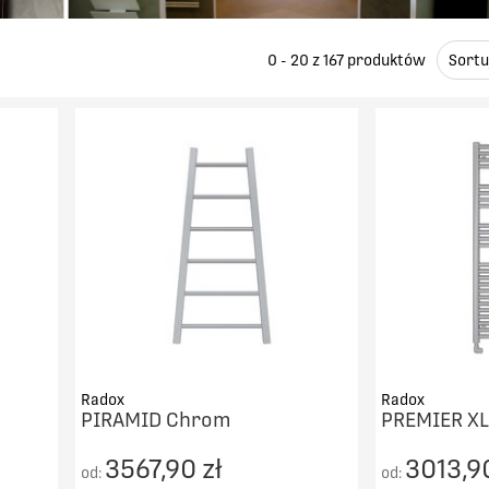
0 - 20 z
167
produktów
Sortu
Radox
Radox
PIRAMID Chrom
PREMIER XL
3567,90 zł
3013,90
od:
od: