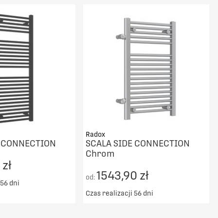
DO KOSZYKA
DO KOSZYKA
PORÓWNAJ
PORÓWNAJ
Radox
E CONNECTION
SCALA SIDE CONNECTION
Chrom
 zł
1543,90 zł
od:
 56 dni
Czas realizacji 56 dni
ransport od 5000zł
Darmowy transport od 5000zł
DO KOSZYKA