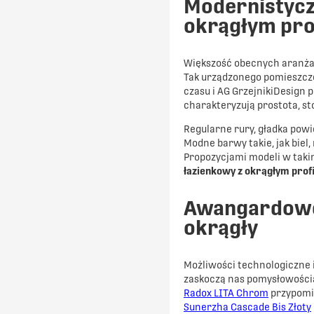
Modernistycz
okrągłym pro
Większość obecnych aranżac
Tak urządzonego pomieszcze
czasu i AG GrzejnikiDesign
charakteryzują prostota, s
Regularne rury, gładka pow
Modne barwy takie, jak biel
Propozycjami modeli w takim
łazienkowy z okrągłym prof
Awangardowe,
okrągły
Możliwości technologiczne 
zaskoczą nas pomysłowością 
Radox LITA Chrom
przypomi
Sunerzha Cascade Bis Złoty