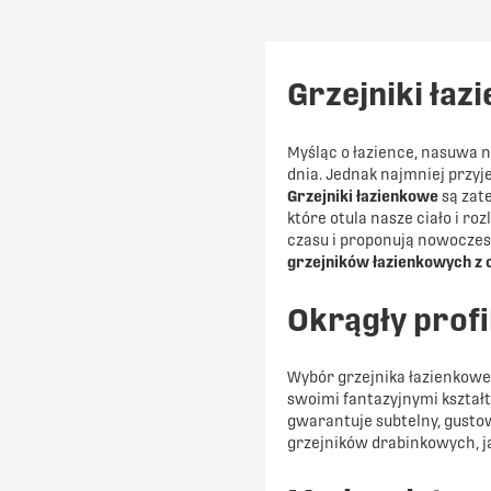
PORÓWNAJ
Grzejniki łaz
Myśląc o łazience, nasuwa 
dnia. Jednak najmniej przyj
Grzejniki łazienkowe
są zat
które otula nasze ciało i r
czasu i proponują nowoczes
grzejników łazienkowych z 
Okrągły prof
Wybór grzejnika łazienkoweg
swoimi fantazyjnymi kształt
gwarantuje subtelny, gustow
grzejników drabinkowych, ja