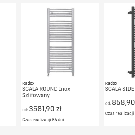
DO KOSZYKA
PORÓWNAJ
Radox
Radox
SCALA ROUND Inox
SCALA SID
Szlifowany
858,90
od:
3581,90 zł
od:
Czas realizacji
Czas realizacji 56 dni
Darmowy t
00zł
Darmowy transport od 5000zł