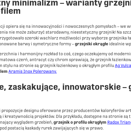
ny minimalizm – warianty grzejn
filem
ji opiera się na innowacyjności i nowoczesnych pomysłach – we wnę
nia nie może zaburzyć starodawny, nieestetyczny grzejnik! Na szcz
 przygotowało szeroki wachlarz możliwości przy wyborze grzejnika ł
tonowane barwy i symetryczne formy –
grzejniki okrągłe
idealnie wp
ierzchnia i harmonijny rozkład to coś, czego oczekujemy od modern
, matowa czerń, antracyt czy chrom sprawiają, że grzejnik łazienko
 stylu na stronie są grzejnik łazienkowy o okrągłym profilu
Ag Vulca
ilem
Aramis Inox Polerowany.
 zaskakujące, innowatorskie – gr
i propozycje designu oferowane przez producentów kaloryferów art
i kreatywnością projektów. Dla przykładu, dostępne na stronie są ta
nający wyglądem grzebień,
grzejnik o profilu okrągłym
Radox Trian
pod postacią kaskady rurek zawijających się w prawo.