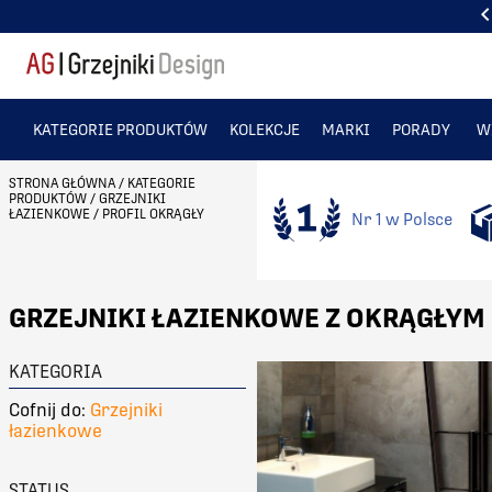
PONAD 50 TYS. ZADOWOLONYCH KLIENTÓW
KATEGORIE PRODUKTÓW
KOLEKCJE
MARKI
PORADY
W
STRONA GŁÓWNA
/
KATEGORIE
PRODUKTÓW
/
GRZEJNIKI
ŁAZIENKOWE
/
PROFIL OKRĄGŁY
Nr 1 w Polsce
GRZEJNIKI ŁAZIENKOWE Z OKRĄGŁYM
KATEGORIA
Cofnij do:
Grzejniki
łazienkowe
STATUS