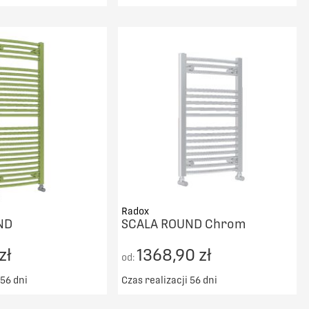
ransport od 5000zł
Darmowy transport od 5000zł
DO KOSZYKA
DO KOSZYKA
PORÓWNAJ
PORÓWNAJ
Radox
ND
SCALA ROUND Chrom
zł
1368,90 zł
od:
 56 dni
Czas realizacji 56 dni
ransport od 5000zł
Darmowy transport od 5000zł