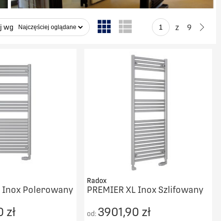
z
9
j wg
Radox
 Inox Polerowany
PREMIER XL Inox Szlifowany
 zł
3901,90 zł
od: