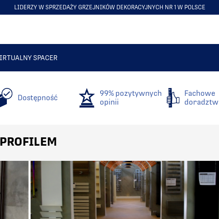
LIDERZY W SPRZEDAŻY GRZEJNIKÓW DEKORACYJNYCH NR 1 W POLSCE
ITEM
5
OF
6
IRTUALNY SPACER
99% pozytywnych
Fachowe
Dostępność
opinii
doradztw
 PROFILEM