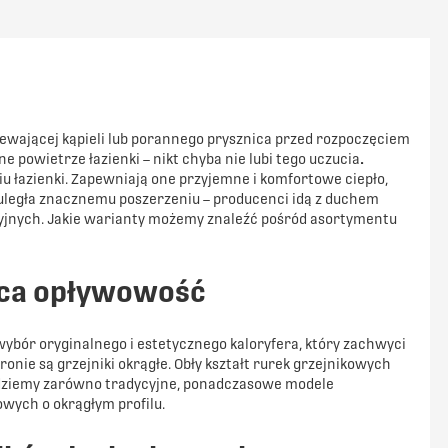
PORÓWNAJ
PORÓWNAJ
ewającej kąpieli lub porannego prysznica przed rozpoczęciem
 powietrze łazienki – nikt chyba nie lubi tego uczucia
.
łazienki. Zapewniają one przyjemne i komfortowe ciepło,
h uległa znacznemu poszerzeniu – producenci idą z duchem
yjnych. Jakie warianty możemy znaleźć pośród asortymentu
ząca opływowość
ybór oryginalnego i estetycznego kaloryfera, który zachwyci
onie są grzejniki okrągłe. Obły kształt rurek grzejnikowych
ziemy zarówno tradycyjne, ponadczasowe modele
owych o okrągłym profilu.