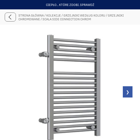
PONAD 50 TYS. ZADOWOLONYCH KLIENTÓW
ITEM
4
STRONA GŁÓWNA
/
KOLEKCJE
/
GRZEJNIKI WEDŁUG KOLORU
/
GRZEJNIKI
OF
CHROMOWANE
/
SCALA SIDE CONNECTION CHROM
6
❯