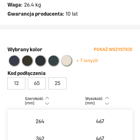
Waga:
26.4 kg
Gwarancja producenta:
10 lat
Wybrany kolor
POKAŻ WSZYSTKIE
+ 7 innych
Kod podłączenia
12
65
25
Szerokość
Wysokość
(mm)
(mm)
264
467
342
467