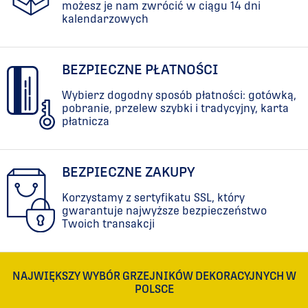
możesz je nam zwrócić w ciągu 14 dni
kalendarzowych
3074
768
262
965
BEZPIECZNE PŁATNOŚCI
Wybierz dogodny sposób płatności: gotówką,
339
965
pobranie, przelew szybki i tradycyjny, karta
płatnicza
416
965
BEZPIECZNE ZAKUPY
493
965
Korzystamy z sertyfikatu SSL, który
gwarantuje najwyższe bezpieczeństwo
570
965
Twoich transakcji
648
965
NAJWIĘKSZY WYBÓR GRZEJNIKÓW DEKORACYJNYCH W
725
965
POLSCE