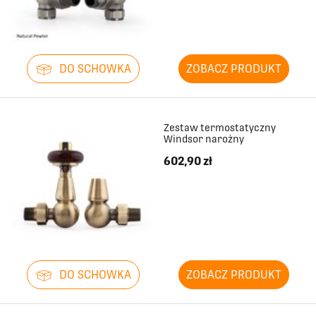
1668
467
1746
467
DO SCHOWKA
ZOBACZ PRODUKT
1824
467
Zestaw termostatyczny
Windsor narożny
1902
467
602,90 zł
1980
467
2058
467
2136
467
DO SCHOWKA
ZOBACZ PRODUKT
2214
467