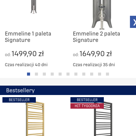
563
768
639
768
Emmeline 1 paleta
Emmeline 2 paleta
715
768
Signature
Signature
1499,90 zł
1649,90 zł
791
768
od:
od:
Czas realizacji 40 dni
Czas realizacji 35 dni
867
768
943
768
Bestsellery
BESTSELLER
BESTSELLER
1019
768
HIT TYGODNIA
1095
768