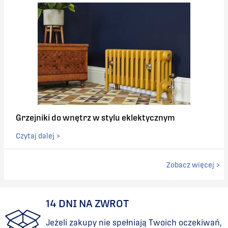
2465
768
2541
768
2617
768
2694
768
Grzejniki do wnętrz w stylu eklektycznym
2770
768
Czytaj dalej >
2846
768
Zobacz więcej >
2922
768
14 DNI NA ZWROT
2998
768
Jeżeli zakupy nie spełniają Twoich oczekiwań,