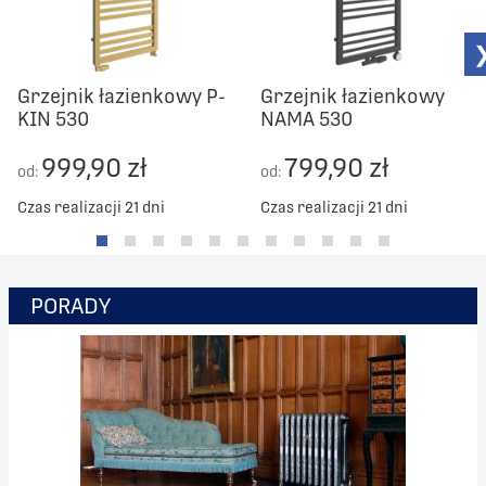
1172
768
1248
768
Grzejnik łazienkowy P-
Grzejnik łazienkowy
KIN 530
NAMA 530
1324
768
999,90 zł
799,90 zł
od:
od:
1400
768
Czas realizacji 21 dni
Czas realizacji 21 dni
1476
768
1552
768
PORADY
1628
768
1704
768
1780
768