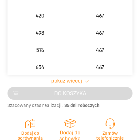
420
467
498
467
576
467
654
467
pokaż więcej
732
467
DO KOSZYKA
810
467
Szacowany czas realizacji:
35 dni roboczych
888
467
Dodaj do
Dodaj do
Zamów
966
467
porównania
schowka
telefonicznie