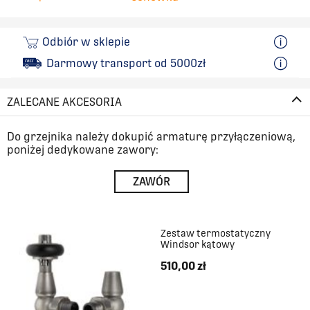
1044
467
Odbiór w sklepie
Darmowy transport od 5000zł
1122
467
ZALECANE AKCESORIA
1200
467
Do grzejnika należy dokupić armaturę przyłączeniową,
1278
467
poniżej dedykowane zawory:
ZAWÓR
1356
467
1434
467
Zestaw termostatyczny
Windsor kątowy
1512
467
510,00 zł
1590
467