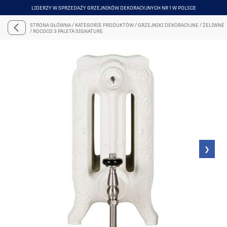
LIDERZY W SPRZEDAŻY GRZEJNIKÓW DEKORACYJNYCH NR 1 W POLSCE
ITEM
5
STRONA GŁÓWNA
/
KATEGORIE PRODUKTÓW
/
GRZEJNIKI DEKORACYJNE
/
ŻELIWNE
OF
/
ROCOCO 3 PALETA SIGNATURE
6
❯