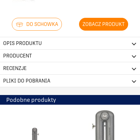
2916
467
2994
467
DO SCHOWKA
ZOBACZ PRODUKT
3072
467
OPIS PRODUKTU
PRODUCENT
3150
467
RECENZJE
258
768
PLIKI DO POBRANIA
334
768
Podobne produkty
411
768
487
768