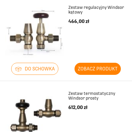
Zestaw regulacyjny Windsor
2292
467
kątowy
466,00 zł
2370
467
2448
467
2526
467
DO SCHOWKA
ZOBACZ PRODUKT
2604
467
2682
467
Zestaw termostatyczny
Windsor prosty
2760
467
612,00 zł
2838
467