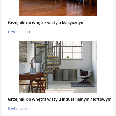
1856
768
Grzejniki do wnętrz w stylu klasycznym
1933
768
Czytaj dalej >
2009
768
2085
768
2161
768
2237
768
2313
768
Grzejniki do wnętrz w stylu industrialnym / loftowym
Czytaj dalej >
2389
768