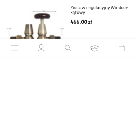
Zestaw regulacyjny Windsor
2292
467
kątowy
466,00 zł
2370
467
2448
467
2526
467
DO SCHOWKA
ZOBACZ PRODUKT
2604
467
2682
467
Zestaw termostatyczny
Windsor prosty
2760
467
612,00 zł
2838
467