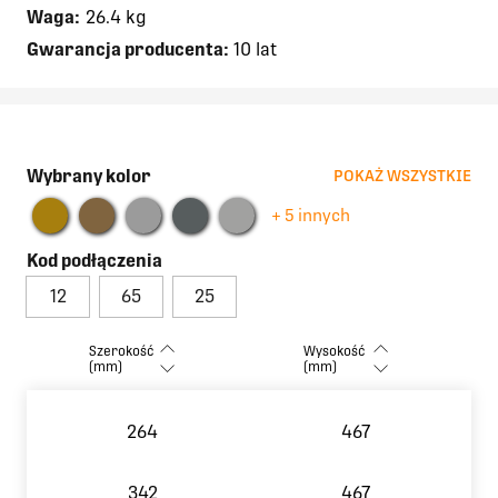
Waga:
26.4 kg
Gwarancja producenta:
10 lat
Wybrany kolor
POKAŻ WSZYSTKIE
+ 5 innych
Kod podłączenia
12
65
25
Szerokość
Wysokość
(mm)
(mm)
264
467
342
467