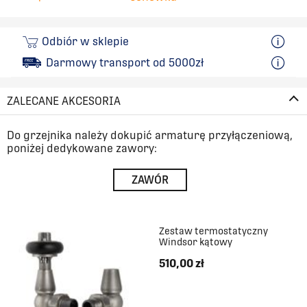
1044
467
Odbiór w sklepie
Darmowy transport od 5000zł
1122
467
ZALECANE AKCESORIA
1200
467
Do grzejnika należy dokupić armaturę przyłączeniową,
1278
467
poniżej dedykowane zawory:
ZAWÓR
1356
467
1434
467
Zestaw termostatyczny
Windsor kątowy
1512
467
510,00 zł
1590
467