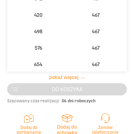
420
467
498
467
576
467
654
467
pokaż więcej
732
467
DO KOSZYKA
810
467
Szacowany czas realizacji:
56 dni roboczych
888
467
Dodaj do
Dodaj do
Zamów
966
467
porównania
schowka
telefonicznie