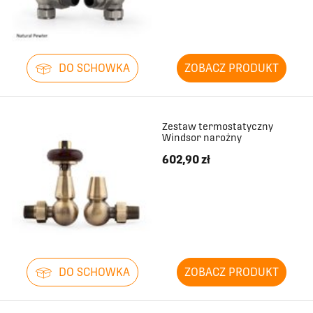
1668
467
1746
467
DO SCHOWKA
ZOBACZ PRODUKT
1824
467
Zestaw termostatyczny
Windsor narożny
1902
467
602,90 zł
1980
467
2058
467
2136
467
DO SCHOWKA
ZOBACZ PRODUKT
2214
467