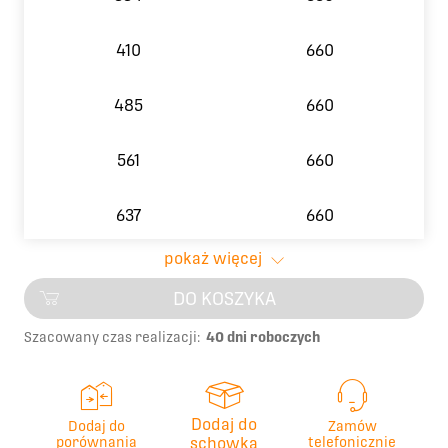
410
660
485
660
561
660
637
660
pokaż więcej
713
660
DO KOSZYKA
789
660
Szacowany czas realizacji:
40 dni roboczych
865
660
Dodaj do
Dodaj do
Zamów
941
660
porównania
schowka
telefonicznie