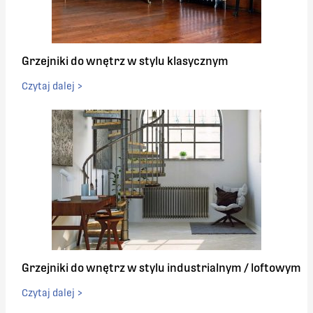
1856
560
Grzejniki do wnętrz w stylu klasycznym
1933
560
Czytaj dalej >
2009
560
2085
560
2161
560
2237
560
2313
560
Grzejniki do wnętrz w stylu industrialnym / loftowym
Czytaj dalej >
2389
560