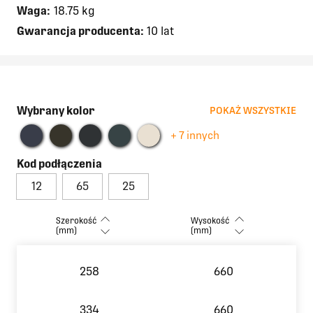
Waga:
18.75 kg
Gwarancja producenta:
10 lat
Wybrany kolor
POKAŻ WSZYSTKIE
+ 7 innych
Kod podłączenia
12
65
25
Szerokość
Wysokość
(mm)
(mm)
258
660
334
660