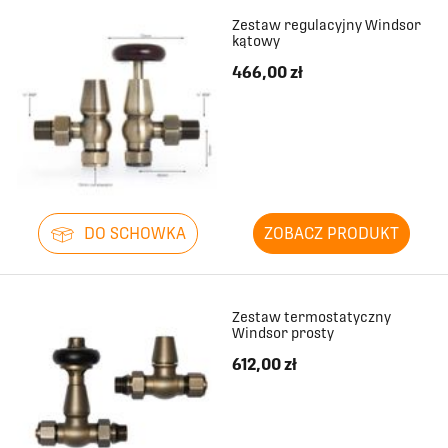
Zestaw regulacyjny Windsor
2231
660
kątowy
466,00 zł
2307
660
2383
660
2459
660
DO SCHOWKA
ZOBACZ PRODUKT
2535
660
2611
660
Zestaw termostatyczny
Windsor prosty
2687
660
612,00 zł
2762
660