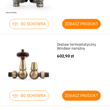
1624
660
1700
660
DO SCHOWKA
ZOBACZ PRODUKT
1776
660
Zestaw termostatyczny
Windsor narożny
1852
660
602,90 zł
1928
660
2003
660
2079
660
DO SCHOWKA
ZOBACZ PRODUKT
2155
660