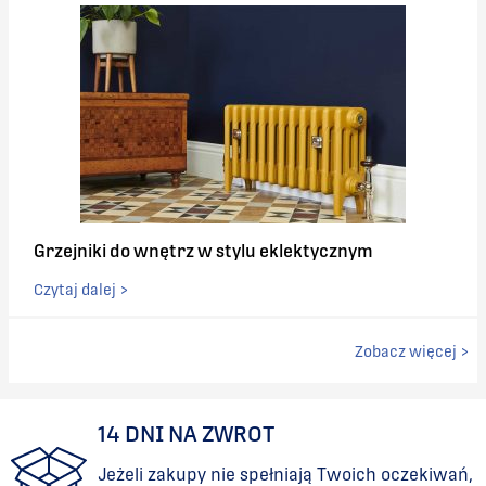
2465
560
2541
560
2617
560
2694
560
Grzejniki do wnętrz w stylu eklektycznym
2770
560
Czytaj dalej >
2846
560
Zobacz więcej >
2922
560
14 DNI NA ZWROT
2998
560
Jeżeli zakupy nie spełniają Twoich oczekiwań,