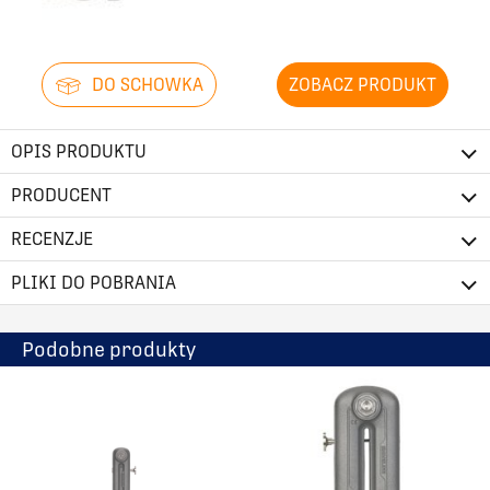
2838
660
2914
660
DO SCHOWKA
ZOBACZ PRODUKT
2990
660
OPIS PRODUKTU
PRODUCENT
3066
660
RECENZJE
258
560
PLIKI DO POBRANIA
334
560
Podobne produkty
411
560
487
560