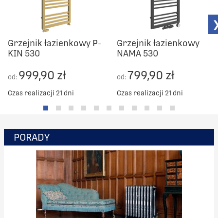
1172
560
1248
560
Grzejnik łazienkowy P-
Grzejnik łazienkowy
KIN 530
NAMA 530
1324
560
999,90 zł
799,90 zł
od:
od:
1400
560
Czas realizacji 21 dni
Czas realizacji 21 dni
1476
560
1552
560
PORADY
1628
560
1704
560
1780
560