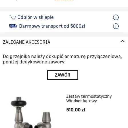
1017
660
Odbiór w sklepie
Darmowy transport od 5000zł
1093
660
ZALECANE AKCESORIA
1169
660
Do grzejnika należy dokupić armaturę przyłączeniową,
1244
660
poniżej dedykowane zawory:
ZAWÓR
1320
660
1396
660
Zestaw termostatyczny
Windsor kątowy
1472
660
510,00 zł
1548
660