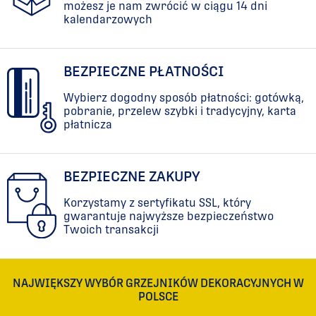
możesz je nam zwrócić w ciągu 14 dni
kalendarzowych
3074
560
257
950
BEZPIECZNE PŁATNOŚCI
Wybierz dogodny sposób płatności: gotówką,
333
950
pobranie, przelew szybki i tradycyjny, karta
płatnicza
409
950
BEZPIECZNE ZAKUPY
484
950
Korzystamy z sertyfikatu SSL, który
gwarantuje najwyższe bezpieczeństwo
560
950
Twoich transakcji
636
950
NAJWIĘKSZY WYBÓR GRZEJNIKÓW DEKORACYJNYCH W
711
950
POLSCE