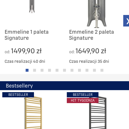
563
560
639
560
Emmeline 1 paleta
Emmeline 2 paleta
715
560
Signature
Signature
1499,90 zł
1649,90 zł
791
560
od:
od:
Czas realizacji 40 dni
Czas realizacji 35 dni
867
560
943
560
Bestsellery
BESTSELLER
BESTSELLER
1019
560
HIT TYGODNIA
1095
560