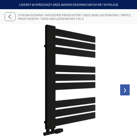
NAJWIĘKSZY SHOWROOM Z GRZEJNIKAMI DEKORACYJNYMI
ITEM
6
STRONA GŁÓWNA
/
KATEGORIE PRODUKTÓW
/
GRZEJNIKI ŁAZIENKOWE
/
PROFIL
OF
PROSTOKĄTNY
/
GRZEJNIK ŁAZIENKOWY FIA-S
6
❯