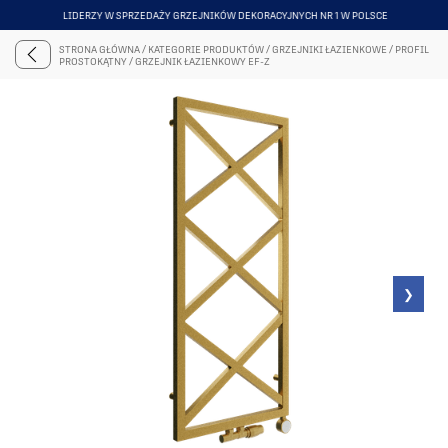
LIDERZY W SPRZEDAŻY GRZEJNIKÓW DEKORACYJNYCH NR 1 W POLSCE
ITEM
5
STRONA GŁÓWNA
/
KATEGORIE PRODUKTÓW
/
GRZEJNIKI ŁAZIENKOWE
/
PROFIL
OF
PROSTOKĄTNY
/
GRZEJNIK ŁAZIENKOWY EF-Z
6
❯