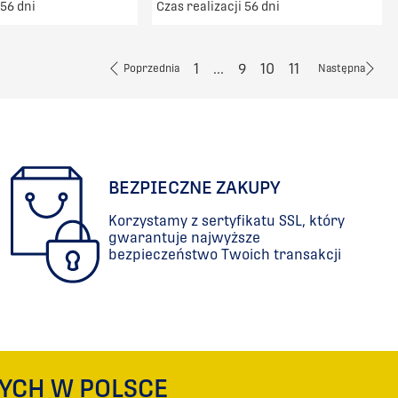
 56 dni
Czas realizacji 56 dni
ransport od 5000zł
Darmowy transport od 5000zł
DO KOSZYKA
DO KOSZYKA
1
...
9
10
11
Poprzednia
Następna
PORÓWNAJ
PORÓWNAJ
BEZPIECZNE ZAKUPY
Korzystamy z sertyfikatu SSL, który
gwarantuje najwyższe
bezpieczeństwo Twoich transakcji
YCH W POLSCE