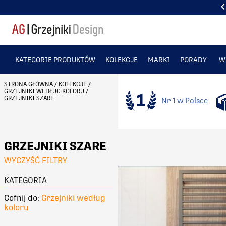
CIEPŁO... KTÓRE ZDOBI. SPRAWDŹ
KATEGORIE PRODUKTÓW
KOLEKCJE
MARKI
PORADY
W
STRONA GŁÓWNA
/
KOLEKCJE
/
GRZEJNIKI WEDŁUG KOLORU
/
GRZEJNIKI SZARE
Nr 1 w Polsce
GRZEJNIKI SZARE
WYCZYŚĆ FILTRY
KATEGORIA
Cofnij do:
Grzejniki według
koloru