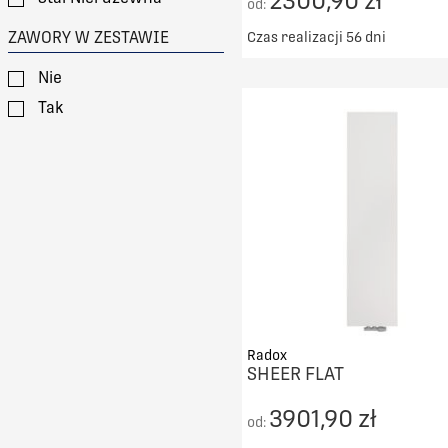
2300,90 zł
od:
ZAWORY W ZESTAWIE
Czas realizacji 56 dni
Darmowy transport od 50
Nie
DO KOSZYKA
Tak
PORÓWNAJ
Radox
SHEER FLAT
3901,90 zł
od: