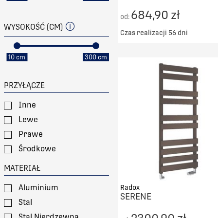
684,90 zł
od:
WYSOKOŚĆ (CM)
Czas realizacji 56 dni
Darmowy transport od 50
10 cm
300 cm
DO KOSZYKA
PORÓWNAJ
PRZYŁĄCZE
Inne
Lewe
Prawe
Środkowe
MATERIAŁ
Aluminium
Radox
SERENE
Stal
Stal Nierdzewna