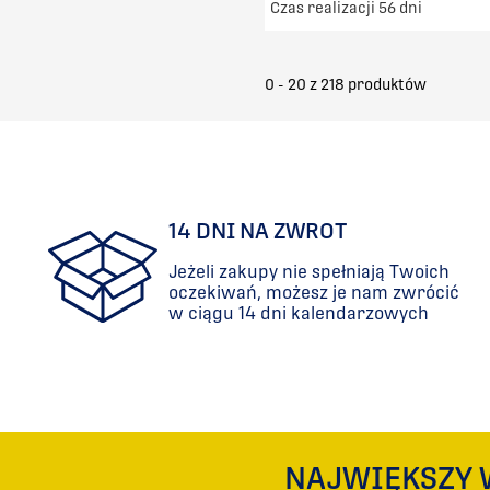
Czas realizacji 56 dni
Darmowy transport od 50
DO KOSZYKA
0 - 20 z
218
produktów
PORÓWNAJ
14 DNI NA ZWROT
Jeżeli zakupy nie spełniają Twoich
oczekiwań, możesz je nam zwrócić
w ciągu 14 dni kalendarzowych
NAJWIĘKSZY 