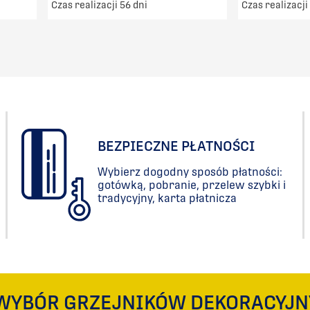
Czas realizacji 56 dni
Czas realizacji
00zł
Darmowy transport od 5000zł
Darmowy t
DO KOSZYKA
PORÓWNAJ
BEZPIECZNE PŁATNOŚCI
Wybierz dogodny sposób płatności:
gotówką, pobranie, przelew szybki i
tradycyjny, karta płatnicza
WYBÓR GRZEJNIKÓW DEKORACYJN