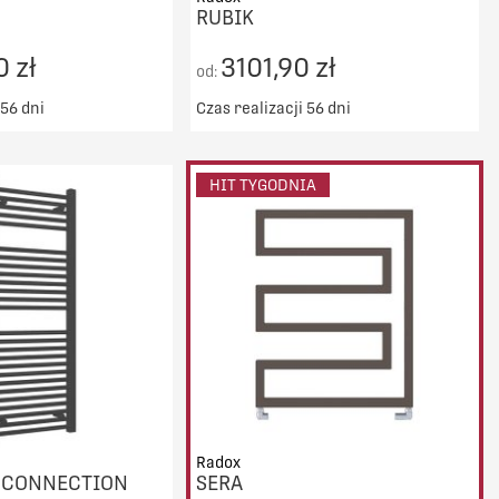
RUBIK
 zł
3101,90 zł
od:
 56 dni
Czas realizacji 56 dni
ransport od 5000zł
Darmowy transport od 5000zł
DO KOSZYKA
DO KOSZYKA
HIT TYGODNIA
PORÓWNAJ
PORÓWNAJ
Radox
E CONNECTION
SERA