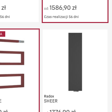
 zł
1586,90 zł
od:
 56 dni
Czas realizacji 56 dni
ransport od 5000zł
DO KOSZYKA
IA
PORÓWNAJ
Radox
E
SHEER