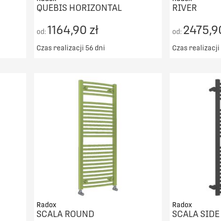
QUEBIS HORIZONTAL
RIVER
1164,90 zł
2475,90
od:
od:
Czas realizacji 56 dni
Czas realizacji
00zł
Darmowy transport od 5000zł
Darmowy t
DO KOSZYKA
PORÓWNAJ
Radox
Radox
SCALA ROUND
SCALA SID