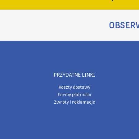
OBSER
PRZYDATNE LINKI
Koszty dostawy
Formy płatności
Zwroty i reklamacje