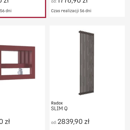
 zł
1776,90 zł
od:
 56 dni
Czas realizacji 56 dni
Darmowy transport od 5000zł
DO KOSZYKA
PORÓWNAJ
Radox
SLIM Q
0 zł
2839,90 zł
od: