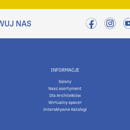
WUJ NAS
INFORMACJE
Salony
Nasz asortyment
Dla Architektów
Wirtualny spacer
Interaktywne Katalogi