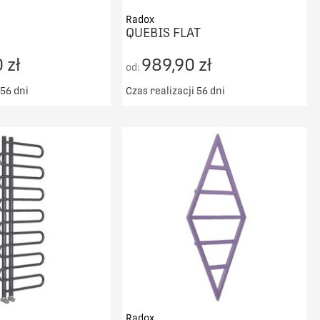
Radox
QUEBIS FLAT
 zł
989,90 zł
od:
 56 dni
Czas realizacji 56 dni
ransport od 5000zł
Darmowy transport od 5000zł
DO KOSZYKA
DO KOSZYKA
PORÓWNAJ
PORÓWNAJ
Radox