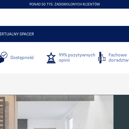
PONAD 50 TYS. ZADOWOLONYCH KLIENTÓW
ITEM
4
OF
6
IRTUALNY SPACER
99% pozytywnych
Fachowe
Dostępność
opinii
doradztw