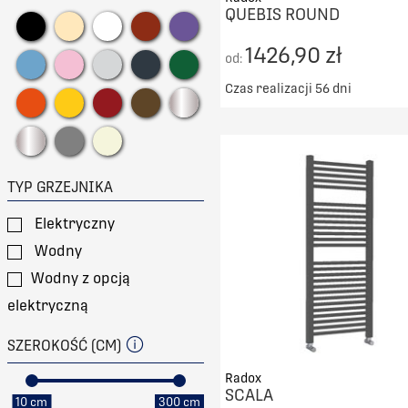
Zehnder
QUEBIS ROUND
1426,90 zł
od:
Czas realizacji 56 dni
Darmowy transport od 50
DO KOSZYKA
PORÓWNAJ
TYP GRZEJNIKA
Elektryczny
Wodny
Wodny z opcją
elektryczną
SZEROKOŚĆ (CM)
Radox
SCALA
10 cm
300 cm