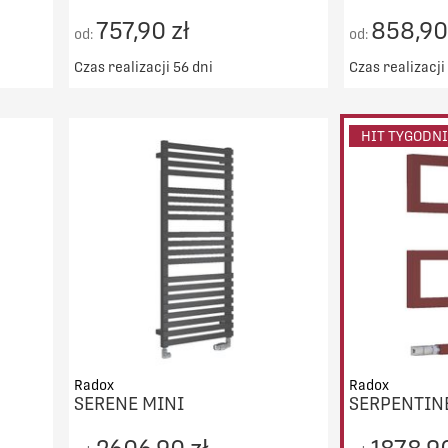
757,90 zł
858,90
od:
od:
Czas realizacji 56 dni
Czas realizacji
00zł
Darmowy transport od 5000zł
Darmowy t
DO KOSZYKA
HIT TYGODN
PORÓWNAJ
Radox
Radox
SERENE MINI
SERPENTIN