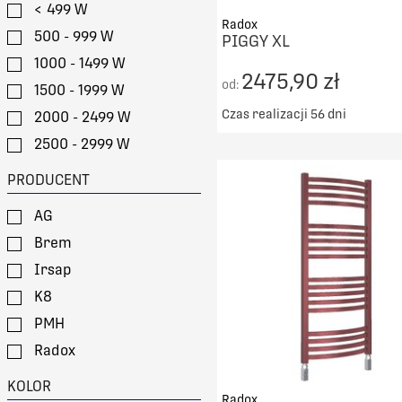
< 499 W
Radox
500 - 999 W
PIGGY XL
1000 - 1499 W
2475,90 zł
od:
1500 - 1999 W
Czas realizacji 56 dni
2000 - 2499 W
Darmowy transport od 50
2500 - 2999 W
> 3000 W
DO KOSZYKA
PRODUCENT
PORÓWNAJ
AG
Brem
Irsap
K8
PMH
Radox
Vasco
KOLOR
Radox