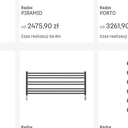
Radox
Radox
PIRAMID
PORTO
2475,90 zł
3261,90
od:
od:
Czas realizacji 56 dni
Czas realizacji
00zł
Darmowy transport od 5000zł
Darmowy t
DO KOSZYKA
PORÓWNAJ
Radox
Radox