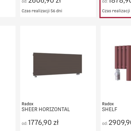
2606,90 zł
1878,90
od:
od:
Czas realizacji 56 dni
Czas realizacji
00zł
Darmowy transport od 5000zł
DO KOSZYKA
PORÓWNAJ
Radox
Radox
SHEER HORIZONTAL
SHELF
1776,90 zł
2909,9
od:
od: