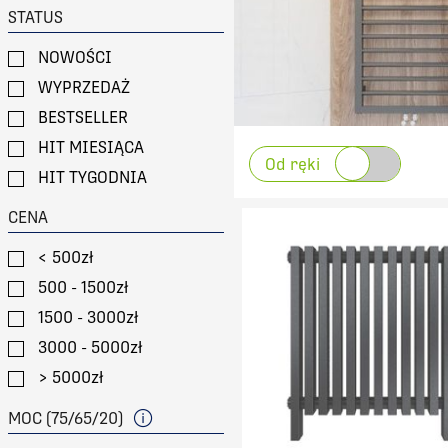
STATUS
NOWOŚCI
WYPRZEDAŻ
BESTSELLER
HIT MIESIĄCA
Od ręki
HIT TYGODNIA
CENA
< 500zł
500 - 1500zł
1500 - 3000zł
3000 - 5000zł
> 5000zł
MOC (75/65/20)