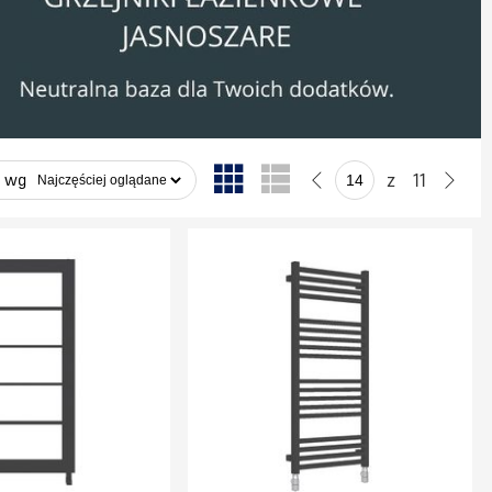
z
11
j wg