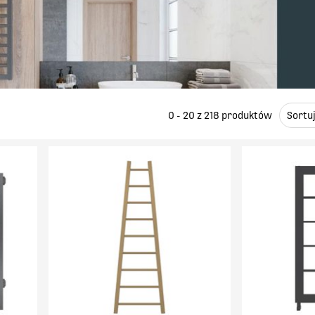
0 - 20 z
218
produktów
Sortu