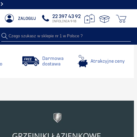
LIDERZY W SPRZEDAŻY GRZEJNIKÓW DEKORACYJNYCH NR 1 W POLSCE
22 397 43 92
ZALOGUJ
INFOLINIA 9-18
Czego szukasz w sklepie nr 1 w Polsce ?
Darmowa
Atrakcyjne ceny
o
dostawa