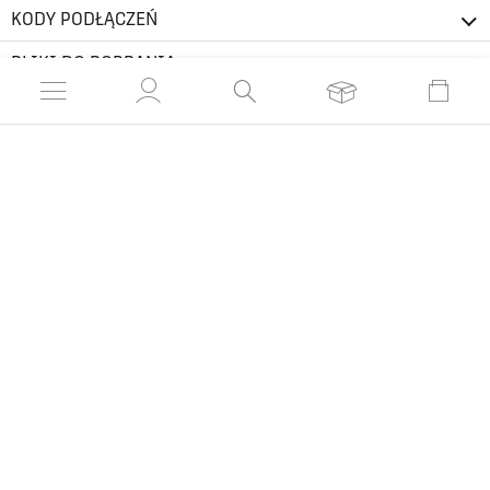
KODY PODŁĄCZEŃ
PLIKI DO POBRANIA
Podobne produkty
SMART
SMART Chrom
1455,90 zł
2751,90 zł
od:
od:
Czas realizacji 56 dni
Czas realizacji 56 dni