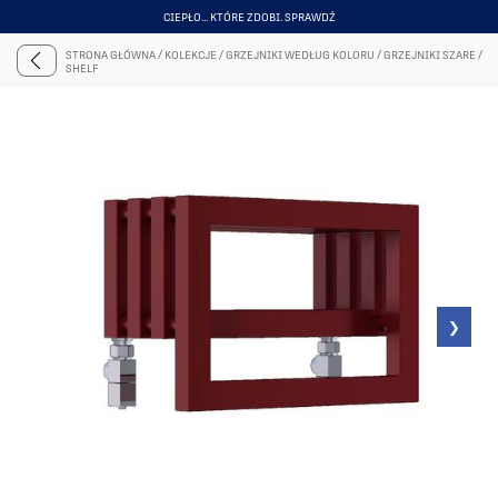
CIEPŁO... KTÓRE ZDOBI. SPRAWDŹ
ITEM
4
STRONA GŁÓWNA
/
KOLEKCJE
/
GRZEJNIKI WEDŁUG KOLORU
/
GRZEJNIKI SZARE
/
OF
SHELF
6
❯