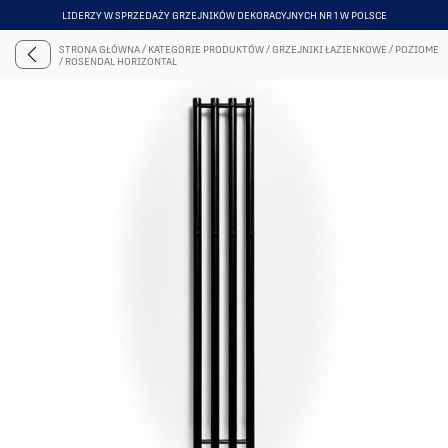
LIDERZY W SPRZEDAŻY GRZEJNIKÓW DEKORACYJNYCH NR 1 W POLSCE
ITEM
5
STRONA GŁÓWNA
/
KATEGORIE PRODUKTÓW
/
GRZEJNIKI ŁAZIENKOWE
/
POZIOME
OF
/
ROSENDAL HORIZONTAL
6