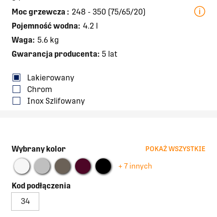
Moc grzewcza
:
248 - 350 (75/65/20)
Pojemność wodna:
4.2 l
Waga:
5.6 kg
Gwarancja producenta:
5 lat
Lakierowany
Chrom
Inox Szlifowany
Wybrany kolor
POKAŻ WSZYSTKIE
+ 7 innych
Kod podłączenia
34