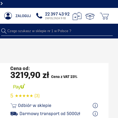
LIDERZY W SPRZEDAŻY GRZEJNIKÓW DEKORACYJNYCH NR 1 W POLSCE
22 397 43 92
ZALOGUJ
INFOLINIA 9-18
Czego szukasz w sklepie nr 1 w Polsce ?
Cena od:
3219,90 zł
Cena z VAT 23%
5
★
★
★
★
★
(3)
Odbiór w sklepie
Darmowy transport od 5000zł