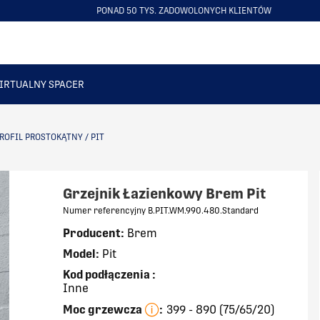
PONAD 50 TYS. ZADOWOLONYCH KLIENTÓW
ITEM
4
OF
6
IRTUALNY SPACER
ROFIL PROSTOKĄTNY
/
PIT
Grzejnik Łazienkowy Brem Pit
Numer referencyjny B.PIT.WM.990.480.Standard
Producent:
Brem
Model:
Pit
Kod podłączenia
:
Inne
Moc grzewcza
:
399 - 890 (75/65/20)