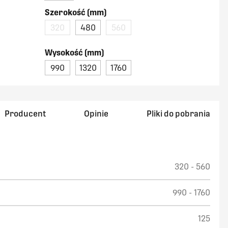
Szerokość (mm)
320
480
560
Wysokość (mm)
990
1320
1760
Producent
Opinie
Pliki do pobrania
320 - 560
990 - 1760
125