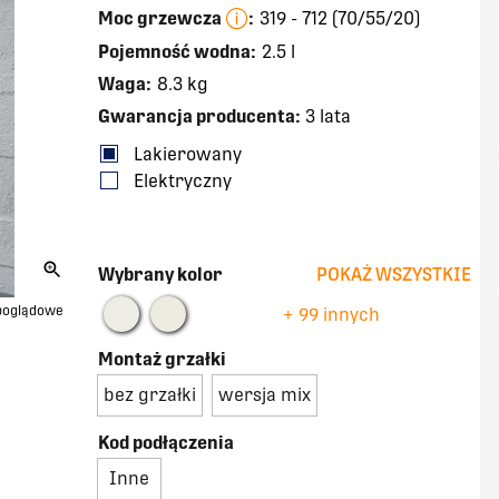
Moc grzewcza
:
319 - 712 (70/55/20)
Pojemność wodna:
2.5 l
Waga:
8.3 kg
Gwarancja producenta:
3 lata
Lakierowany
Elektryczny
Wybrany kolor
POKAŻ WSZYSTKIE
 poglądowe
+ 99 innych
Montaż grzałki
bez grzałki
wersja mix
Kod podłączenia
Inne