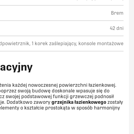
Brem
42 dni
odpowietrznik, 1 korek zaślepiający, konsole montażowe
racyjny
żenia każdej nowoczesnej powierzchni łazienkowej.
 poprzez swoją budowę doskonale wpasuje się do
ócz swojej podstawowej funkcji grzewczej podnosił
duje. Dodatkowo zawory
grzejnika łazienkowego
zostały
elementy o kształcie prostokąta w sposób harmonijny