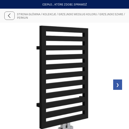
CIEPŁO... KTÓRE ZDOBI. SPRAWDŹ
ITEM
3
STRONA GŁÓWNA
/
KOLEKCJE
/
GRZEJNIKI WEDŁUG KOLORU
/
GRZEJNIKI SZARE
/
OF
PERKUN
6
❯