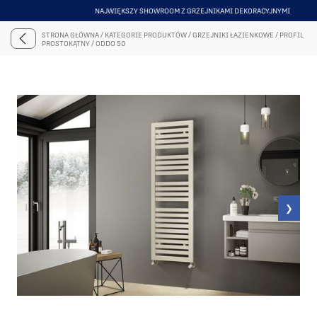
NAJWIĘKSZY SHOWROOM Z GRZEJNIKAMI DEKORACYJNYMI
ITEM
6
STRONA GŁÓWNA
/
KATEGORIE PRODUKTÓW
/
GRZEJNIKI ŁAZIENKOWE
/
PROFIL
OF
PROSTOKĄTNY
/
ODDO 50
6
❯