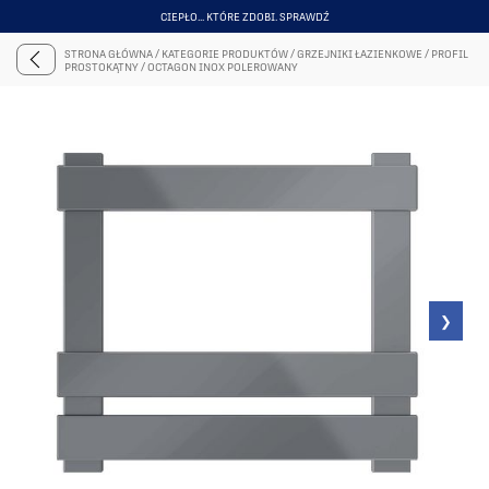
CIEPŁO... KTÓRE ZDOBI. SPRAWDŹ
ITEM
3
STRONA GŁÓWNA
/
KATEGORIE PRODUKTÓW
/
GRZEJNIKI ŁAZIENKOWE
/
PROFIL
OF
PROSTOKĄTNY
/
OCTAGON INOX POLEROWANY
6
❯