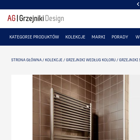
PONAD 50 TYS. ZADOWOLONYCH KLIENTÓW
KATEGORIE PRODUKTÓW
KOLEKCJE
MARKI
PORADY
W
STRONA GŁÓWNA
/
KOLEKCJE
/
GRZEJNIKI WEDŁUG KOLORU
/
GRZEJNIKI 