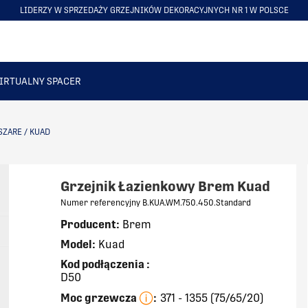
LIDERZY W SPRZEDAŻY GRZEJNIKÓW DEKORACYJNYCH NR 1 W POLSCE
ITEM
5
OF
6
IRTUALNY SPACER
SZARE
/
KUAD
Grzejnik Łazienkowy Brem Kuad
Numer referencyjny B.KUA.WM.750.450.Standard
Producent:
Brem
Model:
Kuad
Kod podłączenia
:
D50
Moc grzewcza
:
371 - 1355 (75/65/20)