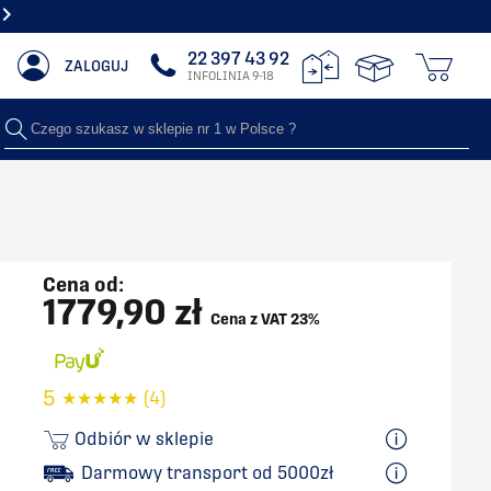
NAJWIĘKSZY SHOWROOM Z GRZEJNIKAMI DEKORACYJNYMI
22 397 43 92
ZALOGUJ
INFOLINIA 9-18
Czego szukasz w sklepie nr 1 w Polsce ?
Cena od:
1779,90 zł
Cena z VAT 23%
5
★
★
★
★
★
(4)
Odbiór w sklepie
Darmowy transport od 5000zł