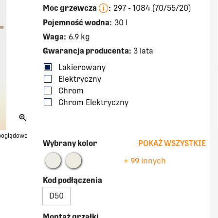
Moc grzewcza
:
297 - 1084 (70/55/20)
Pojemność wodna:
30 l
Waga:
6.9 kg
Gwarancja producenta:
3 lata
Lakierowany
Elektryczny
Chrom
Chrom Elektryczny
 poglądowe
Wybrany kolor
POKAŻ WSZYSTKIE
+ 99 innych
Kod podłączenia
D50
Montaż grzałki