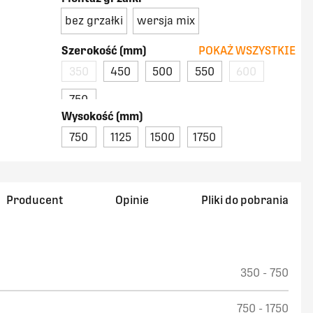
bez grzałki
wersja mix
Szerokość (mm)
POKAŻ WSZYSTKIE
350
450
500
550
600
750
Wysokość (mm)
750
1125
1500
1750
Producent
Opinie
Pliki do pobrania
350 - 750
750 - 1750