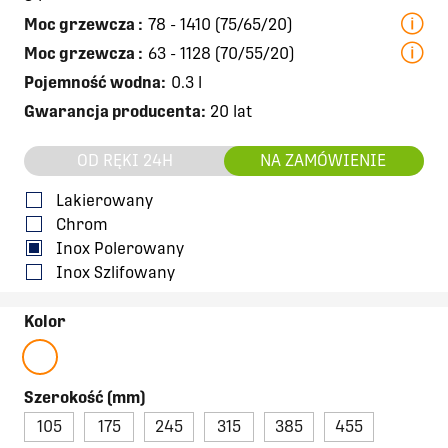
Moc grzewcza
:
78 - 1410 (75/65/20)
Moc grzewcza
:
63 - 1128 (70/55/20)
Pojemność wodna:
0.3 l
Gwarancja producenta:
20 lat
OD RĘKI 24H
NA ZAMÓWIENIE
Lakierowany
Chrom
Inox Polerowany
Inox Szlifowany
Kolor
Szerokość (mm)
105
175
245
315
385
455