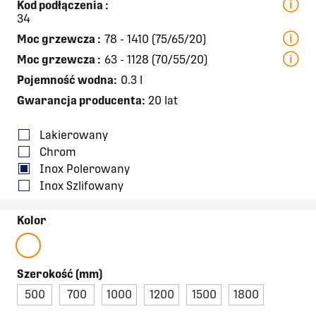
Kod podłączenia
:
34
Moc grzewcza
:
78 - 1410 (75/65/20)
Moc grzewcza
:
63 - 1128 (70/55/20)
Pojemność wodna:
0.3 l
Gwarancja producenta:
20 lat
Lakierowany
Chrom
Inox Polerowany
Inox Szlifowany
Kolor
Szerokość (mm)
500
700
1000
1200
1500
1800