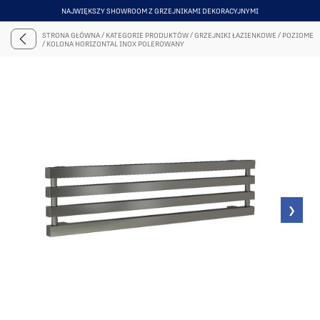
NAJWIĘKSZY SHOWROOM Z GRZEJNIKAMI DEKORACYJNYMI
ITEM
6
STRONA GŁÓWNA
/
KATEGORIE PRODUKTÓW
/
GRZEJNIKI ŁAZIENKOWE
/
POZIOME
OF
/
KOLONA HORIZONTAL INOX POLEROWANY
6
❯