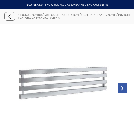
DARMOWA WYSYŁKA OD 5000 ZŁ . ZOBACZ
ITEM
7
STRONA GŁÓWNA
/
KATEGORIE PRODUKTÓW
/
GRZEJNIKI ŁAZIENKOWE
/
POZIOME
OF
/
KOLONA HORIZONTAL CHROM
6
❯