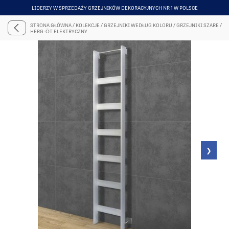
LIDERZY W SPRZEDAŻY GRZEJNIKÓW DEKORACYJNYCH NR 1 W POLSCE
ITEM
5
STRONA GŁÓWNA
/
KOLEKCJE
/
GRZEJNIKI WEDŁUG KOLORU
/
GRZEJNIKI SZARE
/
OF
HERG-ÖT ELEKTRYCZNY
6
❯