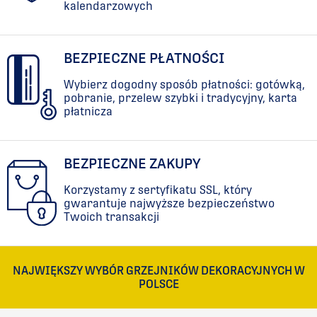
kalendarzowych
BEZPIECZNE PŁATNOŚCI
Wybierz dogodny sposób płatności: gotówką,
pobranie, przelew szybki i tradycyjny, karta
płatnicza
BEZPIECZNE ZAKUPY
Korzystamy z sertyfikatu SSL, który
gwarantuje najwyższe bezpieczeństwo
Twoich transakcji
NAJWIĘKSZY WYBÓR GRZEJNIKÓW DEKORACYJNYCH W
POLSCE