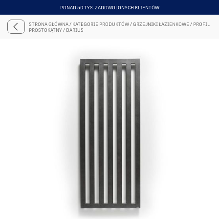
PONAD 50 TYS. ZADOWOLONYCH KLIENTÓW
ITEM
4
STRONA GŁÓWNA
/
KATEGORIE PRODUKTÓW
/
GRZEJNIKI ŁAZIENKOWE
/
PROFIL
OF
PROSTOKĄTNY
/
DARIUS
6