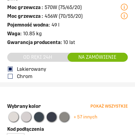
Moc grzewcza
:
570W (75/65/20)
Moc grzewcza
:
456W (70/55/20)
Pojemność wodna:
49 l
Waga:
10.85 kg
Gwarancja producenta:
10 lat
OD RĘKI 24H
NA ZAMÓWIENIE
Lakierowany
Chrom
Wybrany kolor
POKAŻ WSZYSTKIE
+ 57 innych
Kod podłączenia