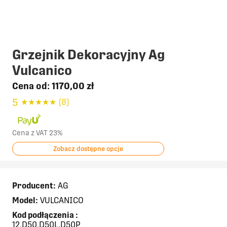
Grzejnik Dekoracyjny Ag
Vulcanico
Cena od:
1170,00 zł
5
★
★
★
★
★
(8)
Cena z VAT 23%
Zobacz dostępne opcje
Producent:
AG
Model:
VULCANICO
Kod podłączenia
:
12,D50,D50L,D50P