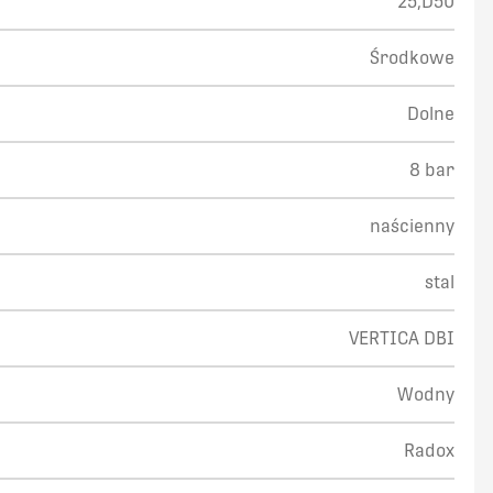
25,D50
Środkowe
Dolne
8 bar
naścienny
stal
VERTICA DBI
Wodny
Radox