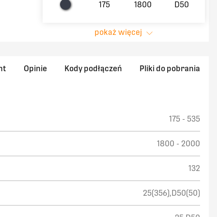
175
1800
D50
pokaż więcej
nt
Opinie
Kody podłączeń
Pliki do pobrania
175 - 535
1800 - 2000
132
25(356),D50(50)