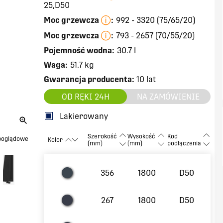
25,D50
Moc grzewcza
:
992 - 3320 (75/65/20)
Moc grzewcza
:
793 - 2657 (70/55/20)
Pojemność wodna:
30.7 l
Waga:
51.7 kg
Gwarancja producenta:
10 lat
OD RĘKI 24H
NA ZAMÓWIENIE
Lakierowany
Szerokość
Wysokość
Kod
 poglądowe
Kolor
(mm)
(mm)
podłączenia
356
1800
D50
267
1800
D50