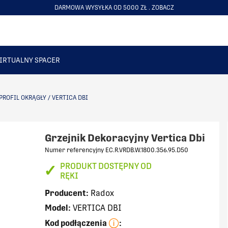
NAJWIĘSZY WYBÓR GRZEJNIKÓW DOSTĘNYCH "OD RĘKI"
ITEM
2
OF
6
IRTUALNY SPACER
PROFIL OKRĄGŁY
/
VERTICA DBI
Grzejnik Dekoracyjny Vertica Dbi
Numer referencyjny EC.R.VRDB.W.1800.356.95.D50
✓
PRODUKT DOSTĘPNY OD
RĘKI
Producent:
Radox
Model:
VERTICA DBI
Kod podłączenia
: