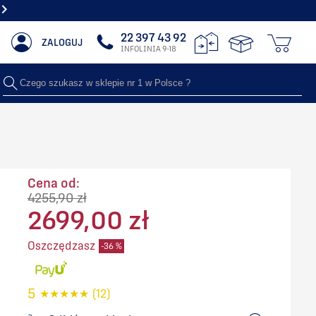
CIEPŁO... KTÓRE ZDOBI. SPRAWDŹ
22 397 43 92
ZALOGUJ
INFOLINIA 9-18
Czego szukasz w sklepie nr 1 w Polsce ?
Cena od:
4255,90 zł
2699,00 zł
Oszczędzasz
-36 %
5
★
★
★
★
★
(12)