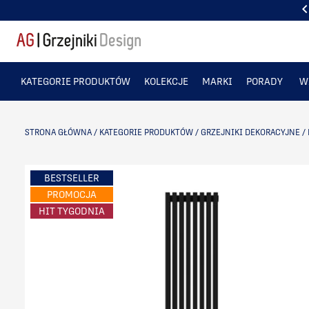
DARMOWA WYSYŁKA OD 5000 ZŁ . ZOBACZ
KATEGORIE PRODUKTÓW
KOLEKCJE
MARKI
PORADY
W
STRONA GŁÓWNA
/
KATEGORIE PRODUKTÓW
/
GRZEJNIKI DEKORACYJNE
/
BESTSELLER
PROMOCJA
HIT TYGODNIA