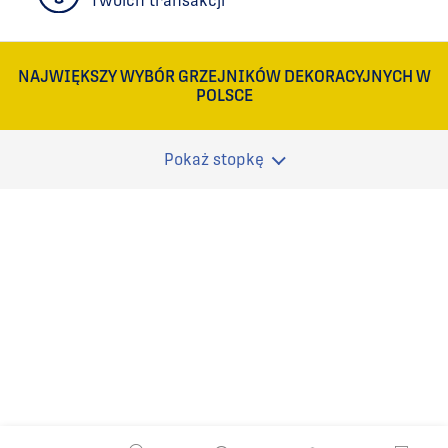
Twoich transakcji
NAJWIĘKSZY WYBÓR GRZEJNIKÓW DEKORACYJNYCH W
POLSCE
Pokaż stopkę