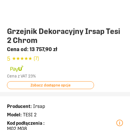
Grzejnik Dekoracyjny Irsap Tesi
2 Chrom
Cena od:
13 757,90 zł
5
★
★
★
★
★
(7)
Cena z VAT 23%
Zobacz dostępne opcje
Producent:
Irsap
Model:
TESI 2
Kod podłączenia
:
M02,M08