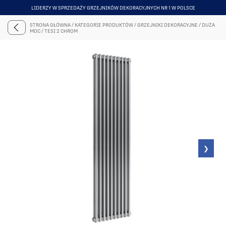
LIDERZY W SPRZEDAŻY GRZEJNIKÓW DEKORACYJNYCH NR 1 W POLSCE
ITEM
5
STRONA GŁÓWNA
/
KATEGORIE PRODUKTÓW
/
GRZEJNIKI DEKORACYJNE
/
DUŻA
OF
MOC
/
TESI 2 CHROM
6
❯