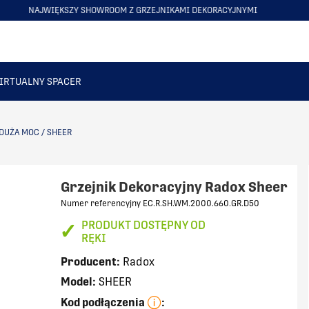
DARMOWA WYSYŁKA OD 5000 ZŁ . ZOBACZ
ITEM
1
OF
6
IRTUALNY SPACER
DUŻA MOC
/
SHEER
Grzejnik Dekoracyjny Radox Sheer
Numer referencyjny EC.R.SH.WM.2000.660.GR.D50
✓
PRODUKT DOSTĘPNY OD
RĘKI
Producent:
Radox
Model:
SHEER
Kod podłączenia
: