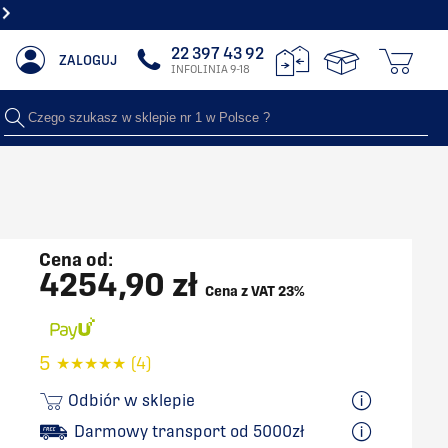
NAJWIĘSZY WYBÓR GRZEJNIKÓW DOSTĘNYCH "OD RĘKI"
22 397 43 92
ZALOGUJ
INFOLINIA 9-18
Czego szukasz w sklepie nr 1 w Polsce ?
Cena od:
4254,90 zł
Cena z VAT 23%
5
★
★
★
★
★
(4)
Odbiór w sklepie
Darmowy transport od 5000zł