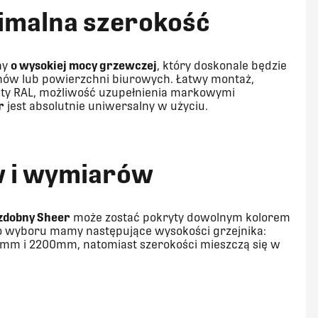
imalna szerokość
ny
o wysokiej mocy grzewczej
, który doskonale będzie
onów lub powierzchni biurowych. Łatwy montaż,
alety RAL, możliwość uzupełnienia markowymi
r
jest absolutnie uniwersalny w użyciu.
w i wymiarów
ozdobny Sheer
może zostać pokryty dowolnym kolorem
Do wyboru mamy następujące wysokości grzejnika:
 i 2200mm, natomiast szerokości mieszczą się w