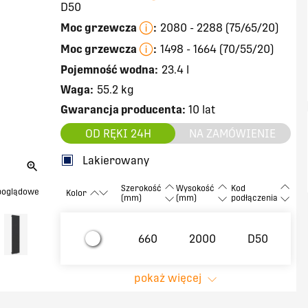
D50
Moc grzewcza
:
2080 - 2288 (75/65/20)
Moc grzewcza
:
1498 - 1664 (70/55/20)
Pojemność wodna:
23.4 l
Waga:
55.2 kg
Gwarancja producenta:
10 lat
OD RĘKI 24H
NA ZAMÓWIENIE
Lakierowany
Szerokość
Wysokość
Kod
 poglądowe
Kolor
(mm)
(mm)
podłączenia
660
2000
D50
pokaż więcej