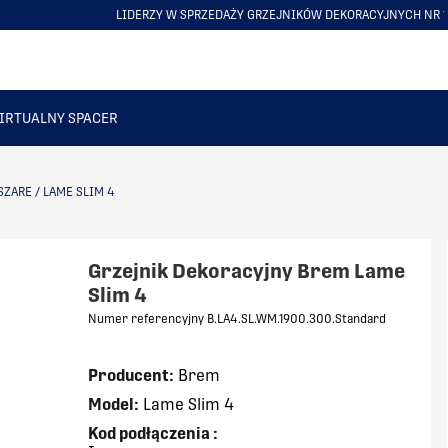
LIDERZY W SPRZEDAŻY GRZEJNIKÓW DEKORACYJNYCH NR 1 W POLSCE
ITEM
5
OF
6
IRTUALNY SPACER
SZARE
/
LAME SLIM 4
Grzejnik Dekoracyjny Brem Lame
Slim 4
Numer referencyjny B.LA4.SL.WM.1900.300.Standard
Producent:
Brem
Model:
Lame Slim 4
Kod podłączenia
: