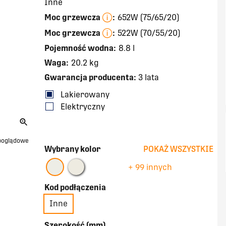
Inne
Moc grzewcza
:
652W (75/65/20)
Moc grzewcza
:
522W (70/55/20)
Pojemność wodna:
8.8 l
Waga:
20.2 kg
Gwarancja producenta:
3 lata
Lakierowany
Elektryczny
 poglądowe
Wybrany kolor
POKAŻ WSZYSTKIE
+ 99 innych
Kod podłączenia
Inne
Szerokość (mm)