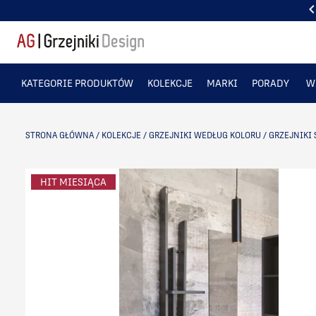
PONAD 50 TYS. ZADOWOLONYCH KLIENTÓW
KATEGORIE PRODUKTÓW
KOLEKCJE
MARKI
PORADY
W
STRONA GŁÓWNA
/
KOLEKCJE
/
GRZEJNIKI WEDŁUG KOLORU
/
GRZEJNIKI 
HIT MIESIĄCA