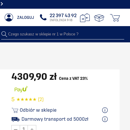
NAJWIĘKSZY SHOWROOM Z GRZEJNIKAMI DEKORACYJNYMI
22 397 43 92
ZALOGUJ
INFOLINIA 9-18
Czego szukasz w sklepie nr 1 w Polsce ?
4309,90 zł
Cena z VAT 23%
5
★
★
★
★
★
(2)
Odbiór w sklepie
Darmowy transport od 5000zł
−
+