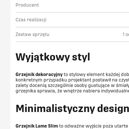
Producent
Czas realizacji
Zestaw sprzętu
1 
W
yjątkowy styl
Grzejnik dekoracyjny
to stylowy element każdej do
konkretnym przypadku projektant postawił na czys
zalety docenią szczególnie osoby gustujące w śmiał
grzejnika sprawia, że wnętrze nabiera indywidualne
M
inimalistyczny desig
Grzejnik
Lame
Slim
to odważne wyjście poza utart