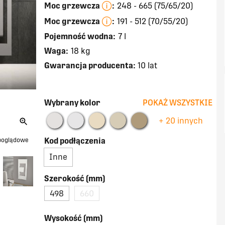
Moc grzewcza
:
248 - 665 (75/65/20)
Moc grzewcza
:
191 - 512 (70/55/20)
Pojemność wodna:
7 l
Waga:
18 kg
Gwarancja producenta:
10 lat
Wybrany kolor
POKAŻ WSZYSTKIE
+ 20 innych
Kod podłączenia
 poglądowe
Inne
Szerokość (mm)
498
660
Wysokość (mm)