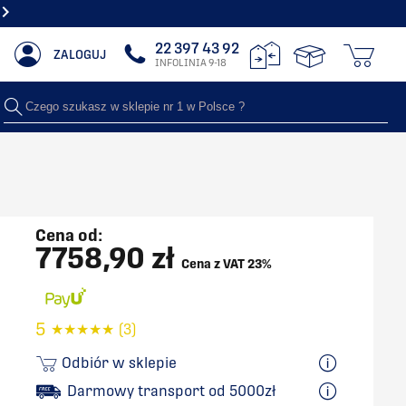
LIDERZY W SPRZEDAŻY GRZEJNIKÓW DEKORACYJNYCH NR 1 W POLSCE
22 397 43 92
ZALOGUJ
INFOLINIA 9-18
Czego szukasz w sklepie nr 1 w Polsce ?
Cena od:
7758,90 zł
Cena z VAT 23%
5
★
★
★
★
★
(3)
Odbiór w sklepie
Darmowy transport od 5000zł