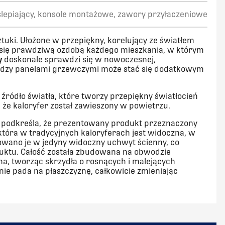
aślepiający, konsole montażowe, zawory przyłaczeniowe
tuki. Ułożone w przepiękny, korelujący ze światłem
e się prawdziwą ozdobą każdego mieszkania, w którym
y
doskonale sprawdzi się w nowoczesnej,
między panelami grzewczymi może stać się dodatkowym
źródło światła, które tworzy przepiękny światłocień
 że kaloryfer został zawieszony w powietrzu.
n podkreśla, że prezentowany produkt przeznaczony
która w tradycyjnych kaloryferach jest widoczna, w
owano je w jedyny widoczny uchwyt ścienny, co
duktu. Całość została zbudowana na obwodzie
ona, tworząc skrzydła o rosnących i malejących
ie pada na płaszczyznę, całkowicie zmieniając