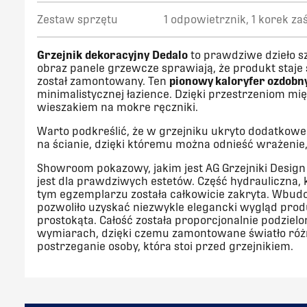
Zestaw sprzętu
1 odpowietrznik, 1 korek z
Grzejnik
dekoracyjny
Dedalo
to prawdziwe dzieło sz
obraz panele grzewcze sprawiają, że produkt staj
został zamontowany. Ten
pionowy kaloryfer ozdobn
minimalistycznej łazience. Dzięki przestrzeniom 
wieszakiem na mokre ręczniki.
Warto podkreślić, że w grzejniku ukryto dodatkowe 
na ścianie, dzięki któremu można odnieść wrażenie,
Showroom pokazowy, jakim jest AG Grzejniki Desig
jest dla prawdziwych estetów. Część hydrauliczna, 
tym egzemplarzu została całkowicie zakryta. Wbud
pozwoliło uzyskać niezwykle elegancki wygląd pro
prostokąta. Całość została proporcjonalnie podziel
wymiarach, dzięki czemu zamontowane światło różn
postrzeganie osoby, która stoi przed grzejnikiem.