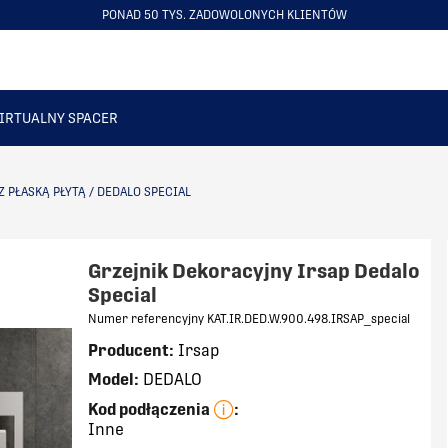
PONAD 50 TYS. ZADOWOLONYCH KLIENTÓW
ITEM
4
OF
6
IRTUALNY SPACER
Z PŁASKĄ PŁYTĄ
/
DEDALO SPECIAL
Grzejnik Dekoracyjny Irsap Dedalo
Special
Numer referencyjny KAT.IR.DED.W.900.498.IRSAP_special
Producent:
Irsap
Model:
DEDALO
Kod podłączenia
:
Inne