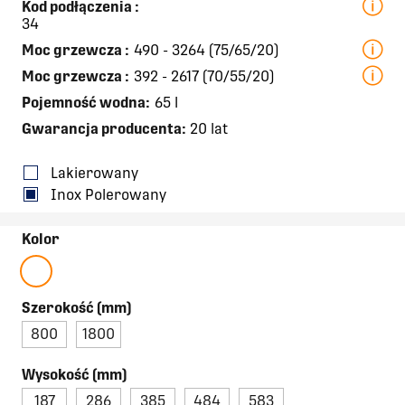
Kod podłączenia
:
34
Moc grzewcza
:
490 - 3264 (75/65/20)
Moc grzewcza
:
392 - 2617 (70/55/20)
Pojemność wodna:
65 l
Gwarancja producenta:
20 lat
Lakierowany
Inox Polerowany
Kolor
Szerokość (mm)
800
1800
Wysokość (mm)
187
286
385
484
583