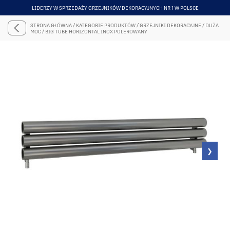
LIDERZY W SPRZEDAŻY GRZEJNIKÓW DEKORACYJNYCH NR 1 W POLSCE
ITEM
5
STRONA GŁÓWNA
/
KATEGORIE PRODUKTÓW
/
GRZEJNIKI DEKORACYJNE
/
DUŻA
OF
MOC
/
BIG TUBE HORIZONTAL INOX POLEROWANY
6
❯