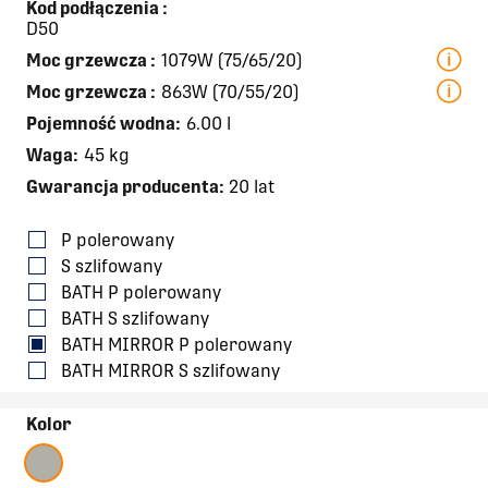
Kod podłączenia
:
D50
Moc grzewcza
:
1079W (75/65/20)
Moc grzewcza
:
863W (70/55/20)
Pojemność wodna:
6.00 l
Waga:
45 kg
Gwarancja producenta:
20 lat
P polerowany
S szlifowany
BATH P polerowany
BATH S szlifowany
BATH MIRROR P polerowany
BATH MIRROR S szlifowany
Kolor