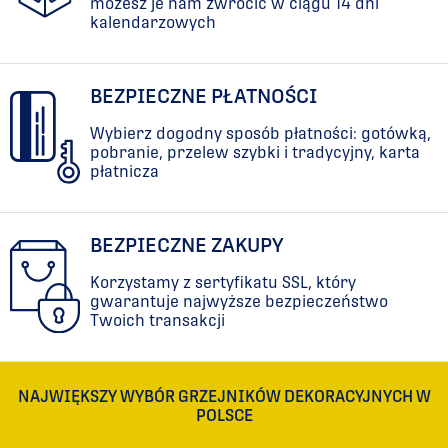
możesz je nam zwrócić w ciągu 14 dni
kalendarzowych
BEZPIECZNE PŁATNOŚCI
Wybierz dogodny sposób płatności: gotówką,
pobranie, przelew szybki i tradycyjny, karta
płatnicza
BEZPIECZNE ZAKUPY
Korzystamy z sertyfikatu SSL, który
gwarantuje najwyższe bezpieczeństwo
Twoich transakcji
NAJWIĘKSZY WYBÓR GRZEJNIKÓW DEKORACYJNYCH W
POLSCE