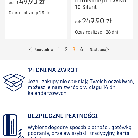
749,90 zł
naturalne) do VKN5-
od:
10 Silent
Czas realizacji 28 dni
249,90 zł
od:
Czas realizacji 28 dni
1
2
3
4
Poprzednia
Następna
14 DNI NA ZWROT
Jeżeli zakupy nie spełniają Twoich oczekiwań,
możesz je nam zwrócić w ciągu 14 dni
kalendarzowych
BEZPIECZNE PŁATNOŚCI
Wybierz dogodny sposób płatności: gotówką,
pobranie, przelew szybki i tradycyjny, karta