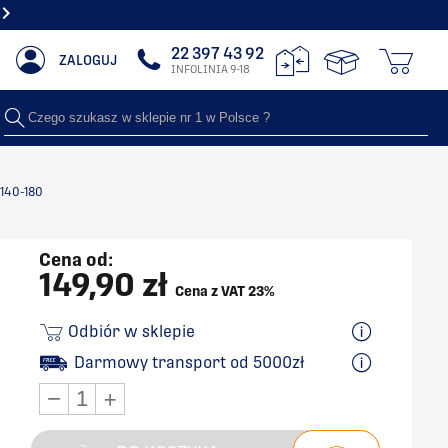
DEKORACYJNYMI
DARMOWA WYSYŁKA OD 5000 ZŁ . Z
22 397 43 92
ZALOGUJ
INFOLINIA 9-18
Czego szukasz w sklepie nr 1 w Polsce ?
140-180
Cena od:
149,90 zł
Cena z VAT 23%
Odbiór w sklepie
Darmowy transport od 5000zł
−
+