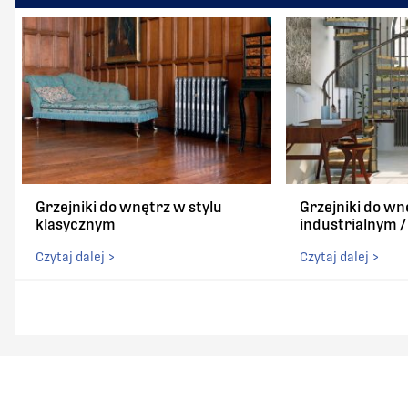
Grzejniki do wnętrz w stylu
Grzejniki do wn
klasycznym
industrialnym 
Czytaj dalej >
Czytaj dalej >