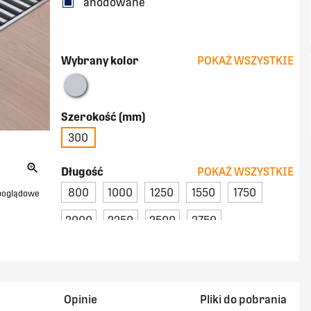
anodowane
Wybrany kolor
POKAŻ WSZYSTKIE
Szerokość (mm)
300
Długość
POKAŻ WSZYSTKIE
800
1000
1250
1550
1750
 poglądowe
2000
2250
2500
2750
Opinie
Pliki do pobrania