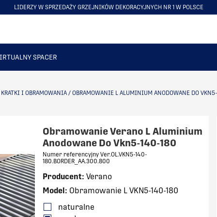
JNYCH NR 1 W POLSCE
NAJWIĘKSZY SHOWROOM Z GRZEJNIKAMI 
ITEM
6
OF
6
IRTUALNY SPACER
/
KRATKI I OBRAMOWANIA
/
OBRAMOWANIE L ALUMINIUM ANODOWANE DO VKN5-
Obramowanie Verano L Aluminium
Anodowane Do Vkn5-140-180
Numer referencyjny Ver.OL.VKN5-140-
180.BORDER_AA.300.800
Producent:
Verano
Model:
Obramowanie L VKN5-140-180
naturalne