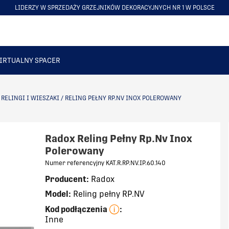
LIDERZY W SPRZEDAŻY GRZEJNIKÓW DEKORACYJNYCH NR 1 W POLSCE
ITEM
5
OF
6
IRTUALNY SPACER
/
RELINGI I WIESZAKI
/
RELING PEŁNY RP.NV INOX POLEROWANY
Radox Reling Pełny Rp.Nv Inox
Polerowany
Numer referencyjny KAT.R.RP.NV.IP.60.140
Producent:
Radox
Model:
Reling pełny RP.NV
Kod podłączenia
:
Inne