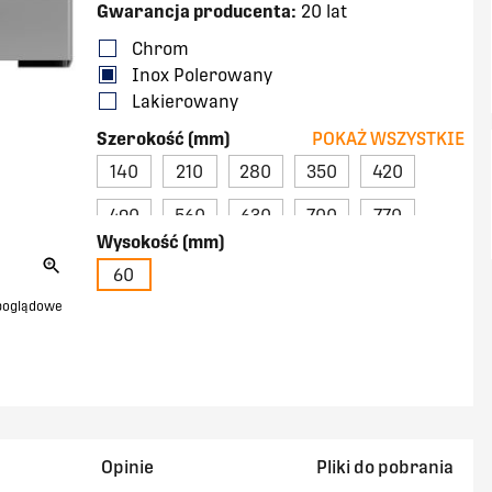
Gwarancja producenta:
20 lat
Chrom
Inox Polerowany
Lakierowany
Szerokość (mm)
POKAŻ WSZYSTKIE
140
210
280
350
420
490
560
630
700
770
Wysokość (mm)
840
60
 poglądowe
Opinie
Pliki do pobrania