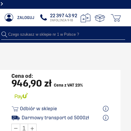
NAJWIĘKSZY SHOWROOM Z GRZEJNIKAMI DEKORACYJNYMI
22 397 43 92
ZALOGUJ
INFOLINIA 9-18
Czego szukasz w sklepie nr 1 w Polsce ?
Cena od:
946,90 zł
Cena z VAT 23%
Odbiór w sklepie
Darmowy transport od 5000zł
−
+