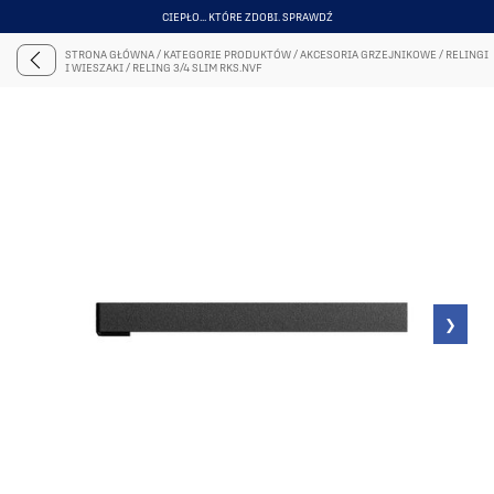
PONAD 50 TYS. ZADOWOLONYCH KLIENTÓW
ITEM
4
STRONA GŁÓWNA
/
KATEGORIE PRODUKTÓW
/
AKCESORIA GRZEJNIKOWE
/
RELINGI
OF
I WIESZAKI
/
RELING 3/4 SLIM RKS.NVF
6
❯