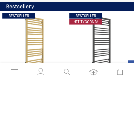
Bestsellery
BESTSELLER
BESTSELLER
HIT TYGODNIA
Grzejnik łazienkowy P-
Grzejnik łazienkowy
KIN 530
NAMA 530
999,90 zł
799,90 zł
od:
od:
Czas realizacji 21 dni
Czas realizacji 21 dni