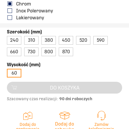
Chrom
Inox Polerowany
Lakierowany
Szerokość (mm)
240
310
380
450
520
590
660
730
800
870
Wysokość (mm)
60
DO KOSZYKA
Szacowany czas realizacji:
90 dni roboczych
Dodaj do
Dodaj do
Zamów
porównania
telefonicznie