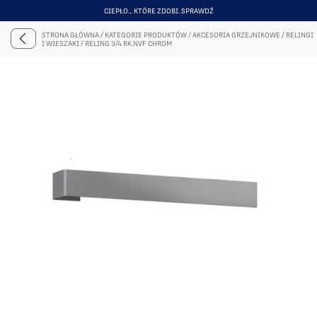
CIEPŁO... KTÓRE ZDOBI. SPRAWDŹ
ITEM
3
STRONA GŁÓWNA
/
KATEGORIE PRODUKTÓW
/
AKCESORIA GRZEJNIKOWE
/
RELINGI
OF
I WIESZAKI
/
RELING 3/4 RK.NVF CHROM
6