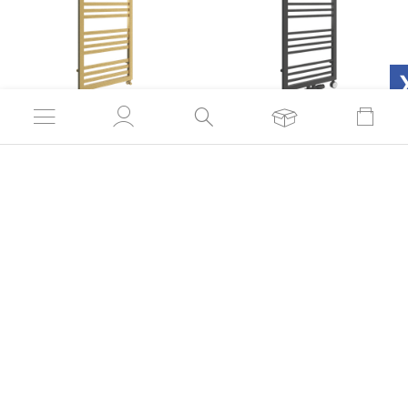
Grzejnik łazienkowy P-
Grzejnik łazienkowy
KIN 530
NAMA 530
999,90 zł
799,90 zł
od:
od:
Czas realizacji 21 dni
Czas realizacji 21 dni
PORADY