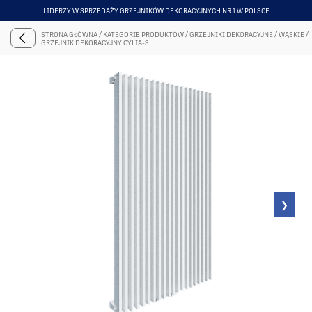
NAJWIĘKSZY SHOWROOM Z GRZEJNIKAMI DEKORACYJNYMI
ITEM
6
STRONA GŁÓWNA
/
KATEGORIE PRODUKTÓW
/
GRZEJNIKI DEKORACYJNE
/
WĄSKIE
/
OF
GRZEJNIK DEKORACYJNY CYLIA-S
6
❯