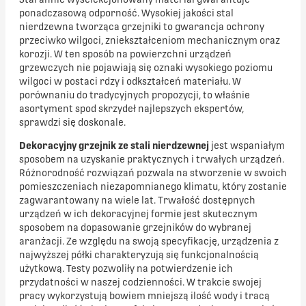
ponadczasową odporność. Wysokiej jakości stal
nierdzewna tworząca grzejniki
to gwarancja ochrony
przeciwko wilgoci, zniekształceniom mechanicznym oraz
korozji. W ten sposób na powierzchni urządzeń
grzewczych nie pojawiają się oznaki wysokiego poziomu
wilgoci w postaci rdzy i odkształceń materiału. W
porównaniu do tradycyjnych propozycji, to właśnie
asortyment spod skrzydeł najlepszych ekspertów,
sprawdzi się doskonale.
Dekoracyjny grzejnik ze stali nierdzewnej
jest wspaniałym
sposobem na uzyskanie praktycznych i trwałych urządzeń.
Różnorodność rozwiązań pozwala na stworzenie w swoich
pomieszczeniach niezapomnianego klimatu, który zostanie
zagwarantowany na wiele lat. Trwałość dostępnych
urządzeń w ich dekoracyjnej formie jest skutecznym
sposobem na dopasowanie grzejników do wybranej
aranżacji. Ze względu na swoją specyfikację, urządzenia z
najwyższej półki charakteryzują się funkcjonalnością
użytkową. Testy pozwoliły na potwierdzenie ich
przydatności w naszej codzienności. W trakcie swojej
pracy wykorzystują bowiem mniejszą ilość wody i tracą