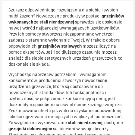
Szukasz odpowiedniego rozwiązania dla siebie i swoich
najbliższych? Nowoczesne produkty w postaci
grzejników
wykonanych ze stali nierdzewnej
sprawdzą się doskonale
nawet wśród najbardziej wymagających użytkowników.
Przy ich pomocy stworzysz niezapomniane wnętrze i
zadbasz o staranne wykonanie Twojej. W trakcie doboru
odpowiednich
grzejników stalowych
możesz liczyć na
pomoc ekspertów. Jeśli od dłuższego czasu nie możesz
znaleźć dla siebie estetycznych urządzeń grzewczych, to
doskonale się składa.
Wychodząc naprzeciw potrzebom i wymaganiom
konsumentów, producenci stworzyli nowoczesne
urządzenia grzewcze, które są dostosowane do
nowoczesnych standardów. Ich funkcjonalność i
użyteczność, w połączeniu z konkurencyjną ceną, jest
doskonałym sposobem na uświetnienie każdego wnętrza.
Zróżnicowana oferta pozwoli na uzyskanie odpowiedniej
jakości ogrzewania mniejszych i większych pomieszczeń.
Ze względu na wykorzystanie
stali nierdzewnej
, dostępne
grzejniki dekoracyjne
są liderami w swojej branży.
Starannie wyselekcjonowany materiał gwarantuje