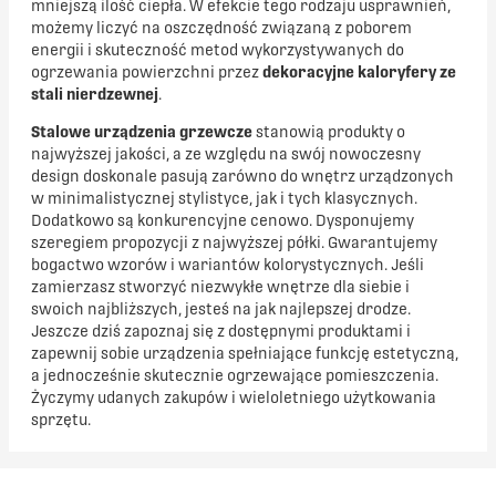
mniejszą ilość ciepła. W efekcie tego rodzaju usprawnień,
możemy liczyć na oszczędność związaną z poborem
energii i skuteczność metod wykorzystywanych do
ogrzewania powierzchni przez
dekoracyjne kaloryfery ze
stali nierdzewnej
.
Stalowe
urządzenia grzewcze
stanowią produkty o
najwyższej jakości, a
ze względu na swój nowoczesny
design doskonale pasują zarówno do wnętrz urządzonych
w minimalistycznej stylistyce, jak i tych klasycznych.
Dodatkowo są konkurencyjne cenowo. Dysponujemy
szeregiem propozycji z najwyższej półki. Gwarantujemy
bogactwo wzorów i wariantów kolorystycznych. Jeśli
zamierzasz stworzyć niezwykłe wnętrze dla siebie i
swoich najbliższych, jesteś na jak najlepszej drodze.
Jeszcze dziś zapoznaj się z dostępnymi produktami i
zapewnij sobie urządzenia spełniające funkcję estetyczną,
a jednocześnie skutecznie ogrzewające pomieszczenia.
Życzymy udanych zakupów i wieloletniego użytkowania
sprzętu.