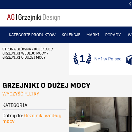
PONAD 50 TYS. ZADOWOLONYCH KLIENTÓW
KATEGORIE PRODUKTÓW
KOLEKCJE
MARKI
PORADY
W
STRONA GŁÓWNA
/
KOLEKCJE
/
GRZEJNIKI WEDŁUG MOCY
/
GRZEJNIKI O DUŻEJ MOCY
Nr 1 w Polsce
GRZEJNIKI O DUŻEJ MOCY
WYCZYŚĆ FILTRY
KATEGORIA
Cofnij do:
Grzejniki według
mocy