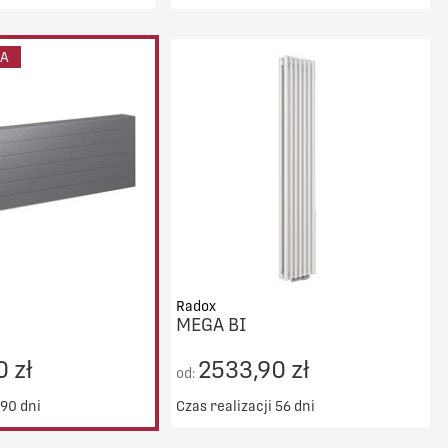
ransport od 5000zł
Darmowy transport od 5000zł
DO KOSZYKA
DO KOSZYKA
IA
PORÓWNAJ
PORÓWNAJ
Radox
MEGA BI
 zł
2533,90 zł
od:
 90 dni
Czas realizacji 56 dni
Darmowy transport od 5000zł