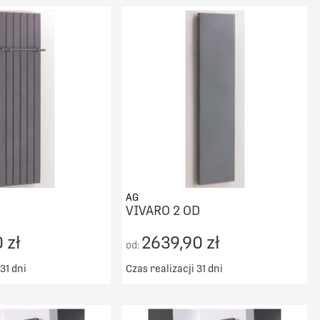
DO KOSZYKA
PORÓWNAJ
AG
VIVARO 2 OD
 zł
2639,90 zł
od:
31 dni
Czas realizacji 31 dni
ransport od 5000zł
Darmowy transport od 5000zł
DO KOSZYKA
DO KOSZYKA