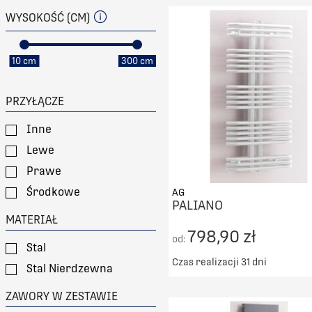
DO KOSZYKA
WYSOKOŚĆ (CM)
PORÓWNAJ
10 cm
300 cm
PRZYŁĄCZE
Inne
Lewe
Prawe
Środkowe
AG
PALIANO
MATERIAŁ
798,90 zł
od:
Stal
Czas realizacji 31 dni
Stal Nierdzewna
Darmowy transport od 50
ZAWORY W ZESTAWIE
DO KOSZYKA