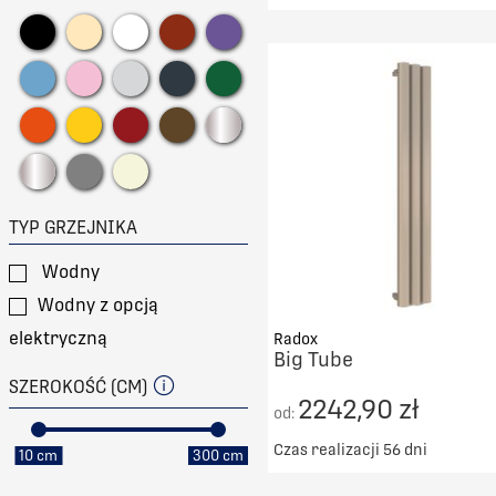
Darmowy transport od 50
DO KOSZYKA
PORÓWNAJ
TYP GRZEJNIKA
Wodny
Wodny z opcją
elektryczną
Radox
Big Tube
SZEROKOŚĆ (CM)
2242,90 zł
od:
Czas realizacji 56 dni
10 cm
300 cm
Darmowy transport od 50