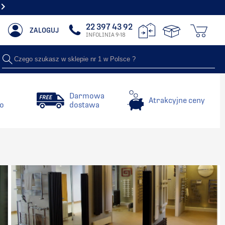
NAJWIĘKSZY SHOWROOM Z GRZEJNIKAMI DEKORACYJNYMI
22 397 43 92
ZALOGUJ
INFOLINIA 9-18
Czego szukasz w sklepie nr 1 w Polsce ?
Darmowa
Atrakcyjne ceny
o
dostawa