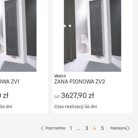
PORÓWNAJ
PORÓWNAJ
Vasco
OWA ZV1
ZANA PIONOWA ZV2
 zł
3627,90 zł
od:
 56 dni
Czas realizacji 56 dni
ransport od 5000zł
Darmowy transport od 5000zł
DO KOSZYKA
DO KOSZYKA
1
...
3
4
5
Poprzednia
Następna