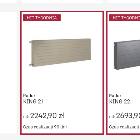
00zł
Darmowy transport od 5000zł
Darmowy t
DO KOSZYKA
HIT TYGODNIA
HIT TYGODN
PORÓWNAJ
Radox
Radox
KING 21
KING 22
2242,90 zł
2693,90
od:
od:
Czas realizacji 90 dni
Czas realizacji
00zł