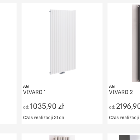
AG
AG
VIVARO 1
VIVARO 2
1035,90 zł
2196,90
od:
od:
Czas realizacji 31 dni
Czas realizacji 
00zł
Darmowy transport od 5000zł
Darmowy t
DO KOSZYKA