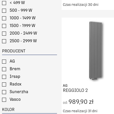
< 499 W
Czas realizacji 30 dni
500 - 999 W
Darmowy transport od 50
1000 - 1499 W
DO KOSZYKA
1500 - 1999 W
PORÓWNAJ
2000 - 2499 W
2500 - 2999 W
> 3000 W
PRODUCENT
AG
Brem
Irsap
Radox
AG
REGGIOLO 2
Sunerzha
Vasco
989,90 zł
od:
Zehnder
KOLOR
Czas realizacji 31 dni