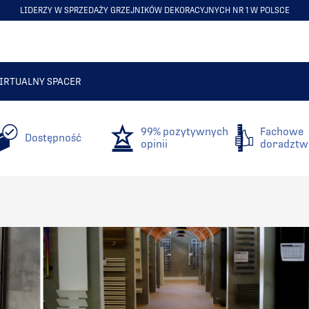
LIDERZY W SPRZEDAŻY GRZEJNIKÓW DEKORACYJNYCH NR 1 W POLSCE
ITEM
5
OF
6
IRTUALNY SPACER
99% pozytywnych
Fachowe
Dostępność
opinii
doradztw