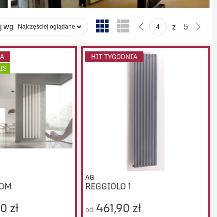
z
5
j wg
IA
HIT TYGODNIA
IS
AG
ROM
REGGIOLO 1
0 zł
461,90 zł
od: