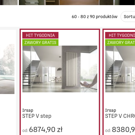
60 - 80 z
90
produktów
Sortu
HIT TYGODNIA
HIT TYGODN
ZAWORY GRATIS
ZAWORY GRAT
Irsap
Irsap
STEP V step
STEP V CH
6874,90 zł
8380,9
od:
od: