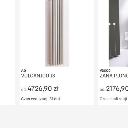
PORÓWNAJ
AG
Vasco
VULCANICO IS
ZANA PION
4726,90 zł
2176,90
od:
od:
Czas realizacji 31 dni
Czas realizacji
00zł
Darmowy transport od 5000zł
Darmowy t
DO KOSZYKA