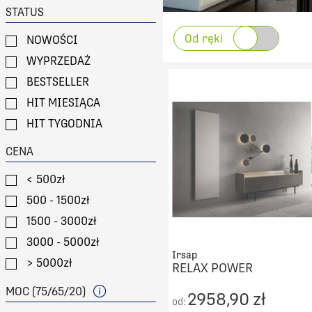
STATUS
Od ręki
NOWOŚCI
WYPRZEDAŻ
BESTSELLER
HIT MIESIĄCA
HIT TYGODNIA
CENA
< 500zł
500 - 1500zł
1500 - 3000zł
3000 - 5000zł
Irsap
> 5000zł
RELAX POWER
MOC (75/65/20)
2958,90 zł
od: