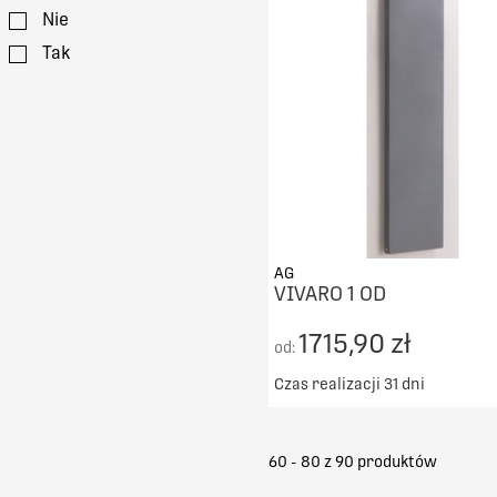
Nie
PORÓWNAJ
Tak
AG
VIVARO 1 OD
1715,90 zł
od:
Czas realizacji 31 dni
Darmowy transport od 50
DO KOSZYKA
60 - 80 z
90
produktów