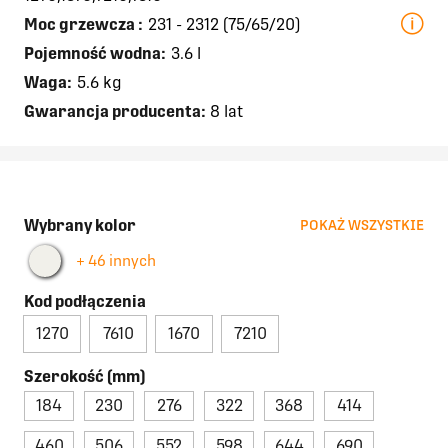
Moc grzewcza
:
231 - 2312 (75/65/20)
Pojemność wodna:
3.6 l
Waga:
5.6 kg
Gwarancja producenta:
8 lat
Wybrany kolor
POKAŻ WSZYSTKIE
+ 46 innych
Kod podłączenia
1270
7610
1670
7210
Szerokość (mm)
184
230
276
322
368
414
460
506
552
598
644
690