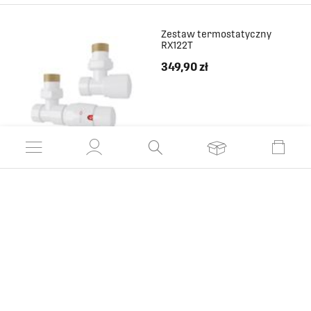
Zestaw termostatyczny
RX122T
349,90 zł
DO SCHOWKA
ZOBACZ PRODUKT
OPIS PRODUKTU
RECENZJE
KODY PODŁĄCZEŃ
PLIKI DO POBRANIA